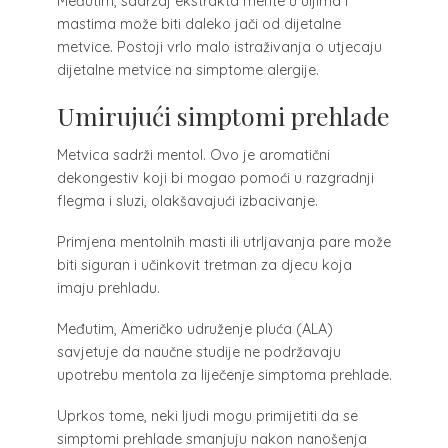
Međutim, sadržaj ekstrakta mente u uljima i
mastima može biti daleko jači od dijetalne
metvice. Postoji vrlo malo istraživanja o utjecaju
dijetalne metvice na simptome alergije.
Umirujući simptomi prehlade
Metvica sadrži mentol. Ovo je aromatični
dekongestiv koji bi mogao pomoći u razgradnji
flegma i sluzi, olakšavajući izbacivanje.
Primjena mentolnih masti ili utrljavanja pare može
biti siguran i učinkovit tretman za djecu koja
imaju prehladu.
Međutim, Američko udruženje pluća (ALA)
savjetuje da naučne studije ne podržavaju
upotrebu mentola za liječenje simptoma prehlade.
Uprkos tome, neki ljudi mogu primijetiti da se
simptomi prehlade smanjuju nakon nanošenja