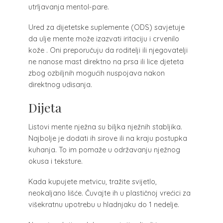
utrljavanja mentol-pare.
Ured za dijetetske suplemente (ODS) savjetuje
da ulje mente može izazvati iritaciju i crvenilo
kože . Oni preporučuju da roditelji ili njegovatelji
ne nanose mast direktno na prsa ili lice djeteta
zbog ozbiljnih mogućih nuspojava nakon
direktnog udisanja.
Dijeta
Listovi mente nježna su biljka nježnih stabljika.
Najbolje je dodati ih sirove ili na kraju postupka
kuhanja. To im pomaže u održavanju nježnog
okusa i teksture.
Kada kupujete metvicu, tražite svijetlo,
neokaljano lišće. Čuvajte ih u plastičnoj vrećici za
višekratnu upotrebu u hladnjaku do 1 nedelje.