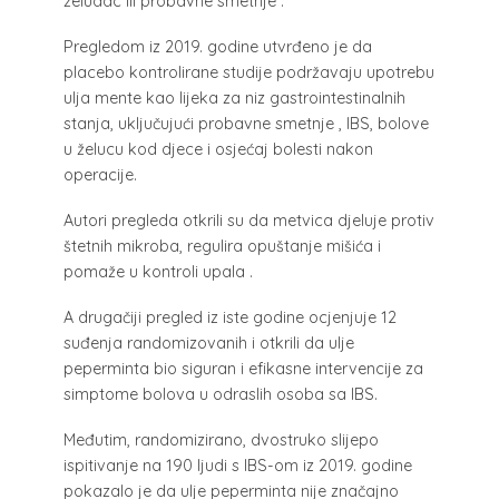
želudac ili probavne smetnje .
Pregledom iz 2019. godine utvrđeno je da
placebo kontrolirane studije podržavaju upotrebu
ulja mente kao lijeka za niz gastrointestinalnih
stanja, uključujući probavne smetnje , IBS, bolove
u želucu kod djece i osjećaj bolesti nakon
operacije.
Autori pregleda otkrili su da metvica djeluje protiv
štetnih mikroba, regulira opuštanje mišića i
pomaže u kontroli upala .
A drugačiji pregled iz iste godine ocjenjuje 12
suđenja randomizovanih i otkrili da ulje
peperminta bio siguran i efikasne intervencije za
simptome bolova u odraslih osoba sa IBS.
Međutim, randomizirano, dvostruko slijepo
ispitivanje na 190 ljudi s IBS-om iz 2019. godine
pokazalo je da ulje peperminta nije značajno