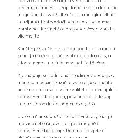
sadrži oko 15 do 20 biljnih vrsta, uključujući
pepermint i metvicu. Popularna je biljka koju ljudi
mogu koristiti svježu ili sušenu u mnogim jelima i
infuzijama. Proizvođači pasta za zube, gume,
bombone i kozmetičke proizvode često koriste
ulje mente.
Korištenje svježe mente i drugog bilja i začina u
kuhanju može pomoći osobi da doda okus, a
istovremeno smanjuje unos natrija i šećera.
Kroz istoriju su ljudi koristili različite vrste biljaka
mente u medicini. Različite vrste biljaka mente
nude niz antioksidativnih kvaliteta i potencijalnih
zdravstvenih blagodati, posebno za ljude koji
imaju sindrom iritabilnog crijeva (IBS).
U ovom članku pružamo nutritivnu razgradnju
metvice i objašnjavamo njene moguće
zdravstvene beneficije. Dajemo i savjete o
uključivanju više mente u prehranu.