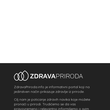
ZdravaPriroda.info je informativni portal koji na
jedinstven način prikazuje zdravlje iz prirode.
Cilj nam je poticanje zdravih navika koje možete
pronaći u prirodi. Trudićemo se da vas
pravovremeno i relevantno informišemo o svim