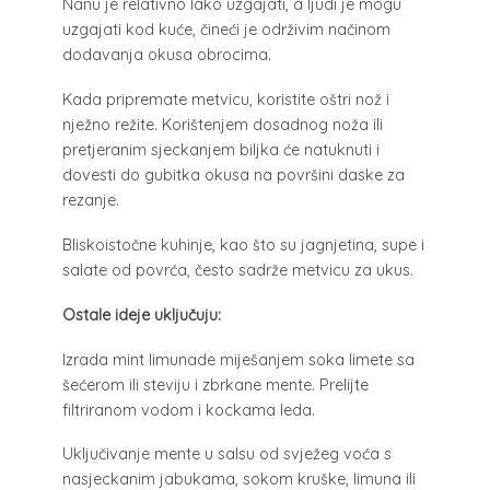
Nanu je relativno lako uzgajati, a ljudi je mogu
uzgajati kod kuće, čineći je održivim načinom
dodavanja okusa obrocima.
Kada pripremate metvicu, koristite oštri nož i
nježno režite. Korištenjem dosadnog noža ili
pretjeranim sjeckanjem biljka će natuknuti i
dovesti do gubitka okusa na površini daske za
rezanje.
Bliskoistočne kuhinje, kao što su jagnjetina, supe i
salate od povrća, često sadrže metvicu za ukus.
Ostale ideje uključuju:
Izrada mint limunade miješanjem soka limete sa
šećerom ili steviju i zbrkane mente. Prelijte
filtriranom vodom i kockama leda.
Uključivanje mente u salsu od svježeg voća s
nasjeckanim jabukama, sokom kruške, limuna ili