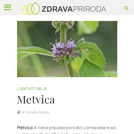
LJEKOVITO BILJE
Metvica
4 minute čitanja
Metvica
ili nana pripada porodici Lamiaceae koja