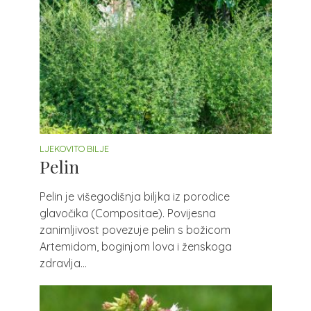
LJEKOVITO BILJE
Pelin
Pelin je višegodišnja biljka iz porodice
glavočika (Compositae). Povijesna
zanimljivost povezuje pelin s božicom
Artemidom, boginjom lova i ženskoga
zdravlja...