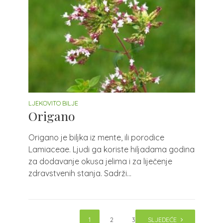
LJEKOVITO BILJE
Origano
Origano je biljka iz mente, ili porodice
Lamiaceae. Ljudi ga koriste hiljadama godina
za dodavanje okusa jelima i za liječenje
zdravstvenih stanja. Sadrži...
1
2
3
SLJEDEĆE