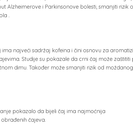
t Alzheimerove i Parkinsonove bolesti, smanjiti rizik 
la .
aj ima najveći sadržaj kofeina i čini osnovu za aromatiz
jevima. Studije su pokazale da crni čaj može zaštititi
etnom dimu. Također može smanjiti rizik od moždanog
vanje pokazalo da bijeli čaj ima najmoćnija
 obrađenih čajeva.