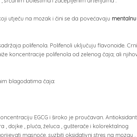
 , srčanim bolestima i začepljenim arterijama .
 koji utječu na mozak i čini se da povećavaju
mentalnu
sadržaja polifenola. Polifenoli uključuju flavonoide. Crni
 niže koncentracije polifenola od zelenog čaja; ali njiho
nim blagodatima čaja:
koncentraciju EGCG i široko je proučavan. Antioksidant
, dojke , pluća, želuca , gušterače i kolorektalnog
gorijevati masnoće, suzbiti oksidativni stres na mozgu ,