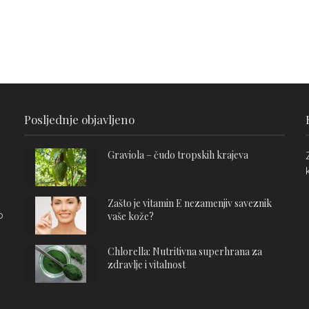
Posljednje objavljeno
Graviola – čudo tropskih krajeva
Zašto je vitamin E nezamenjiv saveznik
o
vaše kože?
Chlorella: Nutritivna superhrana za
zdravlje i vitalnost