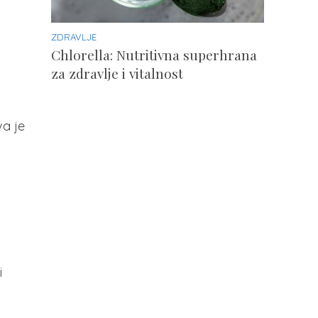
ZDRAVLJE
Chlorella: Nutritivna superhrana
za zdravlje i vitalnost
va je
i