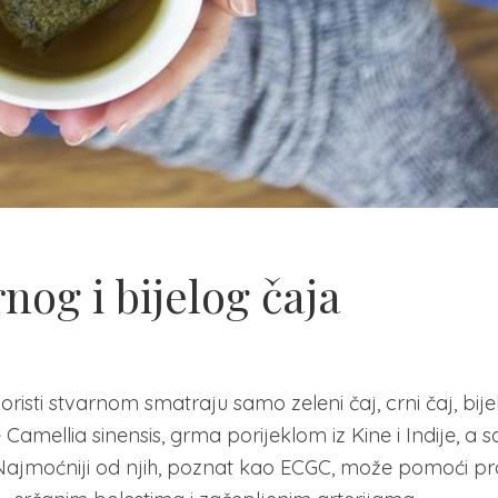
nog i bijelog čaja
risti stvarnom smatraju samo zeleni čaj, crni čaj, bijeli
ke Camellia sinensis, grma porijeklom iz Kine i Indije, a 
 Najmoćniji od njih, poznat kao ECGC, može pomoći pr