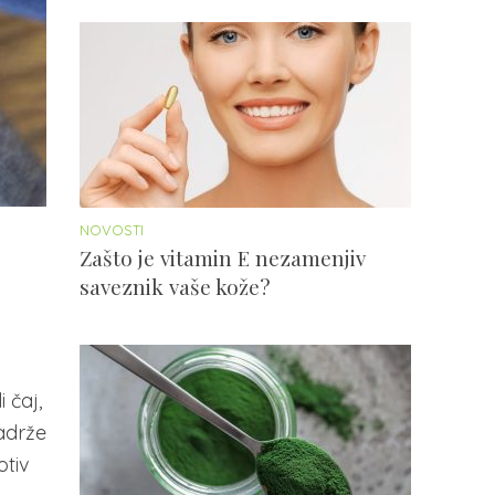
NOVOSTI
Zašto je vitamin E nezamenjiv
saveznik vaše kože?
 čaj,
sadrže
otiv