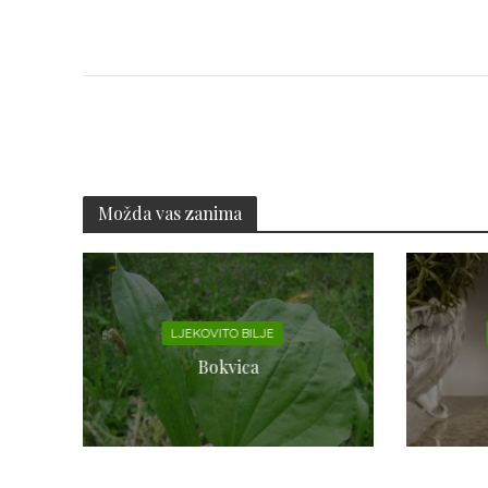
Možda vas zanima
LJEKOVITO BILJE
Bokvica