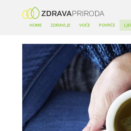
HOME
ZDRAVLJE
VOĆE
POVRĆE
LJE