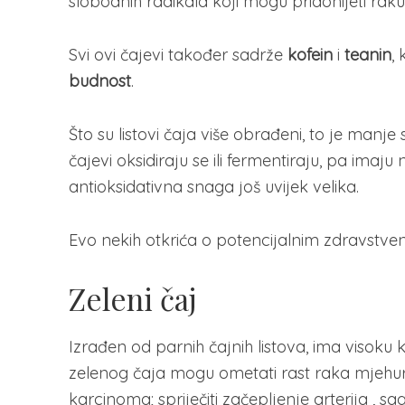
slobodnih radikala koji mogu pridonijeti raku
Svi ovi čajevi također sadrže
kofein
i
teanin
,
budnost
.
Što su listovi čaja više obrađeni, to je manje 
čajevi oksidiraju se ili fermentiraju, pa imaju
antioksidativna snaga još uvijek velika.
Evo nekih otkrića o potencijalnim zdravstve
Zeleni čaj
Izrađen od parnih čajnih listova, ima visoku 
zelenog čaja mogu ometati rast raka mjehura 
karcinoma; spriječiti začepljenje arterija , sa