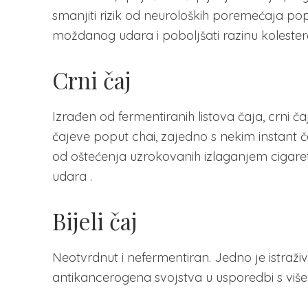
smanjiti rizik od neuroloških poremećaja popu
moždanog udara i poboljšati razinu kolestero
Crni čaj
Izrađen od fermentiranih listova čaja, crni č
čajeve poput chai, zajedno s nekim instant ča
od oštećenja uzrokovanih izlaganjem cigar
udara .
Bijeli čaj
Neotvrdnut i nefermentiran. Jedno je istraži
antikancerogena svojstva u usporedbi s više