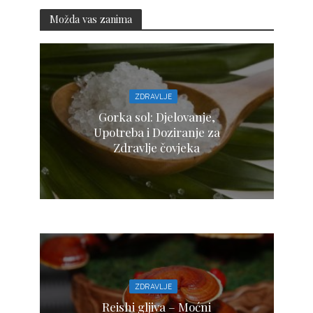
Možda vas zanima
ZDRAVLJE
Gorka sol: Djelovanje,
Upotreba i Doziranje za
Zdravlje čovjeka
ZDRAVLJE
Reishi gljiva – Moćni