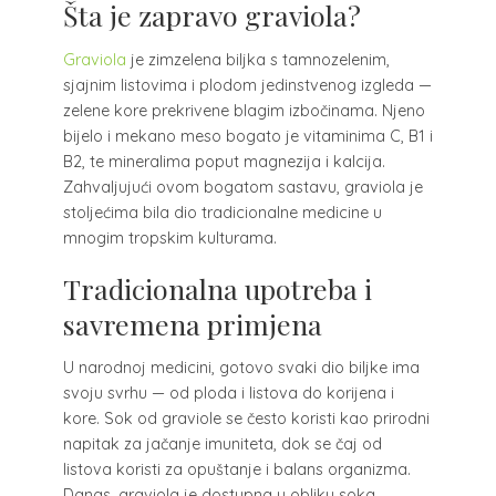
Šta je zapravo graviola?
Graviola
je zimzelena biljka s tamnozelenim,
sjajnim listovima i plodom jedinstvenog izgleda —
zelene kore prekrivene blagim izbočinama. Njeno
bijelo i mekano meso bogato je vitaminima C, B1 i
B2, te mineralima poput magnezija i kalcija.
Zahvaljujući ovom bogatom sastavu, graviola je
stoljećima bila dio tradicionalne medicine u
mnogim tropskim kulturama.
Tradicionalna upotreba i
savremena primjena
U narodnoj medicini, gotovo svaki dio biljke ima
svoju svrhu — od ploda i listova do korijena i
kore. Sok od graviole se često koristi kao prirodni
napitak za jačanje imuniteta, dok se čaj od
listova koristi za opuštanje i balans organizma.
Danas, graviola je dostupna u obliku soka,