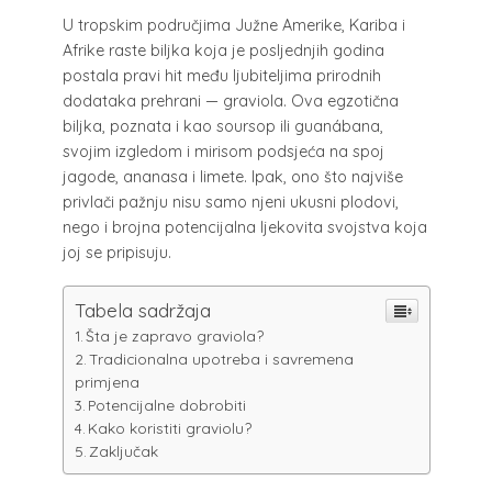
U tropskim područjima Južne Amerike, Kariba i
Afrike raste biljka koja je posljednjih godina
postala pravi hit među ljubiteljima prirodnih
dodataka prehrani — graviola. Ova egzotična
biljka, poznata i kao soursop ili guanábana,
svojim izgledom i mirisom podsjeća na spoj
jagode, ananasa i limete. Ipak, ono što najviše
privlači pažnju nisu samo njeni ukusni plodovi,
nego i brojna potencijalna ljekovita svojstva koja
joj se pripisuju.
Tabela sadržaja
Šta je zapravo graviola?
Tradicionalna upotreba i savremena
primjena
Potencijalne dobrobiti
Kako koristiti graviolu?
Zaključak