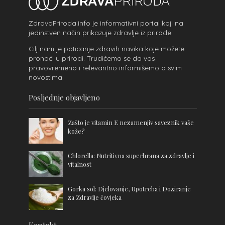
ZdravaPriroda.info je informativni portal koji na
jedinstven način prikazuje zdravlje iz prirode.
Cilj nam je poticanje zdravih navika koje možete
pronaći u prirodi. Trudićemo se da vas
pravovremeno i relevantno informišemo o svim
novostima.
Posljednje objavljeno
Zašto je vitamin E nezamenjiv saveznik vaše
kože?
Chlorella: Nutritivna superhrana za zdravlje i
vitalnost
Gorka sol: Djelovanje, Upotreba i Doziranje
za Zdravlje čovjeka