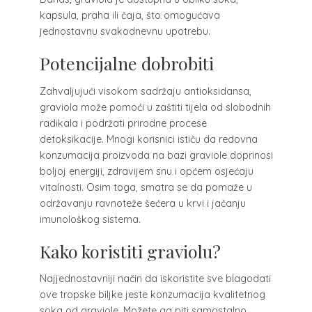
kapsula, praha ili čaja, što omogućava
jednostavnu svakodnevnu upotrebu.
Potencijalne dobrobiti
Zahvaljujući visokom sadržaju antioksidansa,
graviola može pomoći u zaštiti tijela od slobodnih
radikala i podržati prirodne procese
detoksikacije. Mnogi korisnici ističu da redovna
konzumacija proizvoda na bazi graviole doprinosi
boljoj energiji, zdravijem snu i općem osjećaju
vitalnosti. Osim toga, smatra se da pomaže u
održavanju ravnoteže šećera u krvi i jačanju
imunološkog sistema.
Kako koristiti graviolu?
Najjednostavniji način da iskoristite sve blagodati
ove tropske biljke jeste konzumacija kvalitetnog
soka od graviole. Možete ga piti samostalno,