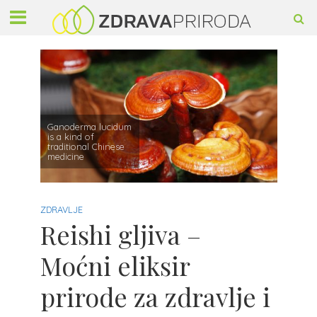
Ganoderma lucidum
is a kind of
traditional Chinese
medicine
ZDRAVLJE
Reishi gljiva –
Moćni eliksir
prirode za zdravlje i