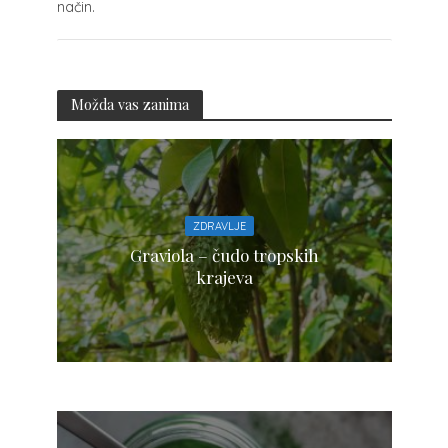
način.
Možda vas zanima
ZDRAVLJE
Graviola – čudo tropskih
krajeva