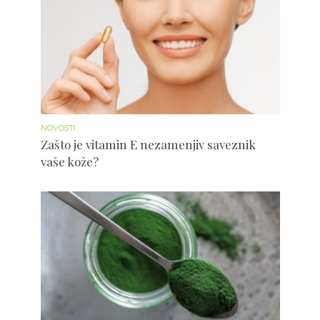
NOVOSTI
Zašto je vitamin E nezamenjiv saveznik
vaše kože?