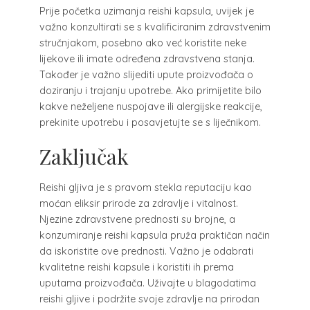
Prije početka uzimanja reishi kapsula, uvijek je
važno konzultirati se s kvalificiranim zdravstvenim
stručnjakom, posebno ako već koristite neke
lijekove ili imate određena zdravstvena stanja.
Također je važno slijediti upute proizvođača o
doziranju i trajanju upotrebe. Ako primijetite bilo
kakve neželjene nuspojave ili alergijske reakcije,
prekinite upotrebu i posavjetujte se s liječnikom.
Zaključak
Reishi gljiva je s pravom stekla reputaciju kao
moćan eliksir prirode za zdravlje i vitalnost.
Njezine zdravstvene prednosti su brojne, a
konzumiranje reishi kapsula pruža praktičan način
da iskoristite ove prednosti. Važno je odabrati
kvalitetne reishi kapsule i koristiti ih prema
uputama proizvođača. Uživajte u blagodatima
reishi gljive i podržite svoje zdravlje na prirodan