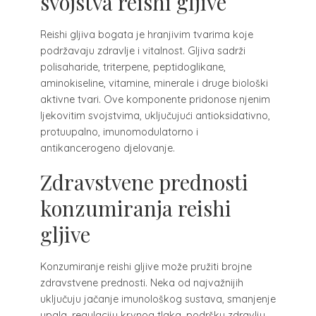
svojstva reishi gljive
Reishi gljiva bogata je hranjivim tvarima koje
podržavaju zdravlje i vitalnost. Gljiva sadrži
polisaharide, triterpene, peptidoglikane,
aminokiseline, vitamine, minerale i druge biološki
aktivne tvari. Ove komponente pridonose njenim
ljekovitim svojstvima, uključujući antioksidativno,
protuupalno, imunomodulatorno i
antikancerogeno djelovanje.
Zdravstvene prednosti
konzumiranja reishi
gljive
Konzumiranje reishi gljive može pružiti brojne
zdravstvene prednosti. Neka od najvažnijih
uključuju jačanje imunološkog sustava, smanjenje
upala, regulaciju krvnog tlaka, podršku zdravlju