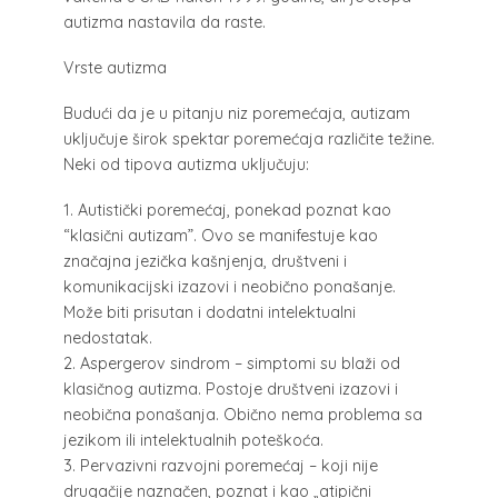
autizma nastavila da raste.
Vrste autizma
Budući da je u pitanju niz poremećaja, autizam
uključuje širok spektar poremećaja različite težine.
Neki od tipova autizma uključuju:
1.
Autistički poremećaj, ponekad poznat kao
“klasični autizam”. Ovo se manifestuje kao
značajna jezička kašnjenja, društveni i
komunikacijski izazovi i neobično ponašanje.
Može biti prisutan i dodatni intelektualni
nedostatak.
2.
Aspergerov sindrom – simptomi su blaži od
klasičnog autizma. Postoje društveni izazovi i
neobična ponašanja. Obično nema problema sa
jezikom ili intelektualnih poteškoća.
3.
Pervazivni razvojni poremećaj – koji nije
drugačije naznačen, poznat i kao „atipični