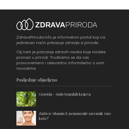
ZdravaPriroda.info je informativni portal koji na
jedinstven način prikazuje zdravlje iz prirode.
Cilj nam je poticanje zdravih navika koje možete
pronaći u prirodi. Trudićemo se da vas
pravovremeno i relevantno informišemo o svim
novostima.
Posljednje objavljeno
Graviola – čudo tropskih krajeva
Zašto je vitamin E nezamenjiv saveznik vaše
kože?