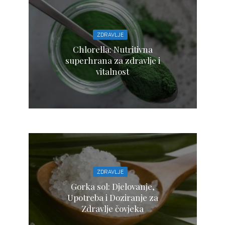
ZDRAVLJE
Chlorella: Nutritivna
superhrana za zdravlje i
vitalnost
ZDRAVLJE
Gorka sol: Djelovanje,
Upotreba i Doziranje za
Zdravlje čovjeka