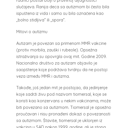
radnici postali bolji u pravilnoj dijagnostici
slučajeva. Ranija deca sa autizmom bi često bila
ispuštena iz vida i samo su bila označena kao
„bolno stidljiva” ili „spora”.
Mitovi o autizmu
Autizam je povezan sa primenom MMR vakcine
(protiv morbila, zauški i rubeole). Opsežna
istraživanja su opovrgla ovaj mit. Godine 2009.
Nacionalno društvo za autizam objavilo je
saopštenje koje podržava tvrdnju da ne postoji
veza između MMR i autizma.
Takođe, još jedan mit je postojao, da jedinjenje
koje sadrži živu pod nazivom tiomersal, koje se
koristi kao konzervans u nekim vakcinama, može
biti povezano sa autizmom. Tiomersal je opsežno
proučavan i nisu pronađeni dokazi o povezanosti
sa autizmom. Štaviše, tiomersal je uklonjen iz
vakcina u SAD nakon 1999. godine, ali je stopa