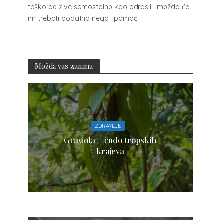
teško da žive samostalno kao odrasli i možda će
im trebati dodatna nega i pomoć.
Možda vas zanima
ZDRAVLJE
Graviola – čudo tropskih
krajeva