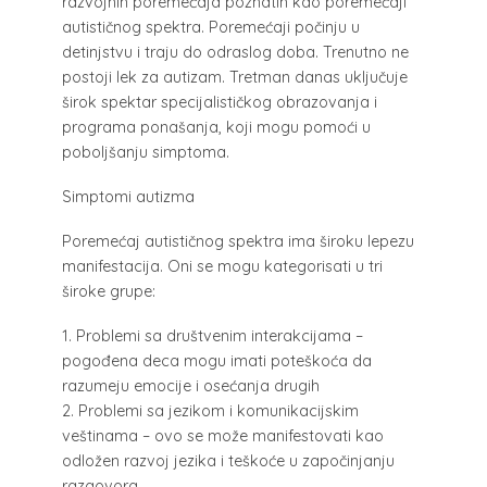
razvojnih poremećaja poznatih kao poremećaji
autističnog spektra. Poremećaji počinju u
detinjstvu i traju do odraslog doba. Trenutno ne
postoji lek za autizam. Tretman danas uključuje
širok spektar specijalističkog obrazovanja i
programa ponašanja, koji mogu pomoći u
poboljšanju simptoma.
Simptomi autizma
Poremećaj autističnog spektra ima široku lepezu
manifestacija. Oni se mogu kategorisati u tri
široke grupe:
1.
Problemi sa društvenim interakcijama –
pogođena deca mogu imati poteškoća da
razumeju emocije i osećanja drugih
2.
Problemi sa jezikom i komunikacijskim
veštinama – ovo se može manifestovati kao
odložen razvoj jezika i teškoće u započinjanju
razgovora