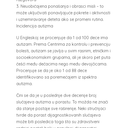
3.
Neuobičajena ponašanja i obrasci misli – to
može uključivati ponavljajuće pokrete i aktivnosti
i uznemiravanje deteta ako se promeni rutina.
Incidencija autizma
U Engleskoj se procenjuje da 1 od 100 dece ima
autizam. Prema Centrima za kontrolu i prevenciju
bolesti, autizam se javlja u svim rasnim, etničkim i
socioekonomskim grupama, ali je skoro pet puta
češći među dečacima nego među devojčicama.
Procenjuje se da je oko 1 od 88 dece
identifikovano sa poremećajem iz spektra
autizma.
Čini se da je u poslednje dve decenije broj
slučajeva autizma u porastu. To možda ne znači
da stanje postaje sve raširenije. Neki stručnjaci
tvrde da porast dijagnostikovanih slučajeva
može biti posledica toga što su zdravstveni