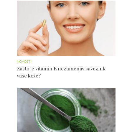
NOVOSTI
Zašto je vitamin E nezamenjiv saveznik
vaše kože?