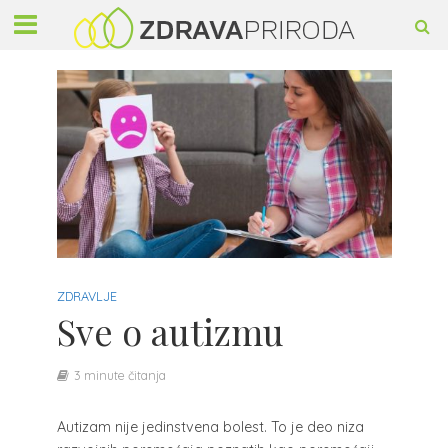
ZDRAVLJE
Sve o autizmu
3 minute čitanja
Autizam nije jedinstvena bolest. To je deo niza