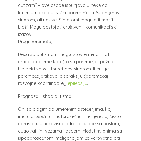
autizam“ – ove osobe ispunjavaju neke od
kriterijuma za autistični poremećaj ili Aspergerov
sindrom, ali ne sve. Simptomi mogu biti manji i
blaži. Mogu postojati društveni i komunikacijski
izazovi.
Drugi poremećaji
Deca sa autizmom mogu istovremeno imati i
druge probleme kao što su poremećaj pažnje i
hiperaktivnost, Touretteov sindrom ili druge
poremećaje tikova, dispraksiju (poremećaj
razvojne koordinacije),
epilepsiju
.
Prognoza i ishod autizma
Oni sa blagim do umerenim oštećenjima, koji
imaju prosečnu ili natprosečnu inteligenciju, često
odrastaju u nezavisne odrasle osobe sa poslom,
dugotrajnim vezama i decom. Međutim, onima sa
ispodprosečnom inteligencijom će verovatno biti