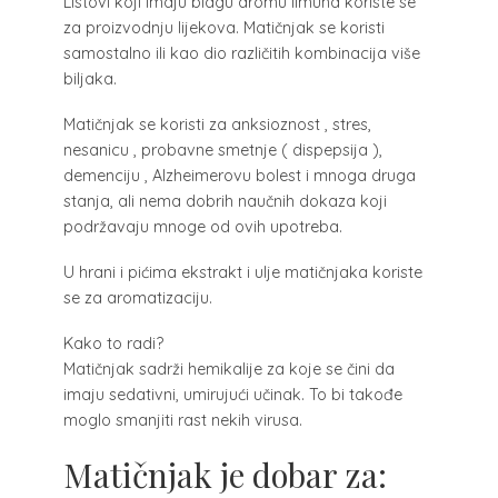
Listovi koji imaju blagu aromu limuna koriste se
za proizvodnju lijekova. Matičnjak se koristi
samostalno ili kao dio različitih kombinacija više
biljaka.
Matičnjak se koristi za anksioznost , stres,
nesanicu , probavne smetnje ( dispepsija ),
demenciju , Alzheimerovu bolest i mnoga druga
stanja, ali nema dobrih naučnih dokaza koji
podržavaju mnoge od ovih upotreba.
U hrani i pićima ekstrakt i ulje matičnjaka koriste
se za aromatizaciju.
Kako to radi?
Matičnjak sadrži hemikalije za koje se čini da
imaju sedativni, umirujući učinak. To bi takođe
moglo smanjiti rast nekih virusa.
Matičnjak je dobar za: