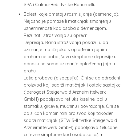
SPA i Calma-Bebi tvrtke Bonomelli.
Bolesti koje ometaju razmišljanje (demencija).
Nejasno je pomaže li matičnjak smanjenju
uznemirenosti kod osoba s demencijom.
Rezultati istraživanja su oprečni.
Depresija. Rana istraživanja pokazuju da
uzimanje matičnjaka s oplođenim jajnim
prahom ne poboljšava simptome depresije u
odnosu na samo uzimanje oplođenog jaja u
prahu.
Loša probava (dispepsija). Čini se da određeni
proizvod koji sadrži matičnjak i ostale sastojke
(Iberogast Steigerwald Arzneimittelwerk
GmbH) poboljšava refluks kiseline, bol u
stomaku, grčeve, mučninu i povraćanje. Čini se
da sličan kombinirani proizvod koji također
sadrži matičnjak (STW 5-II tvrtke Steigerwald
Arzneimittelwerk GmbH) poboljšava želučane i
crijevne simptome kod osoba sa lošim