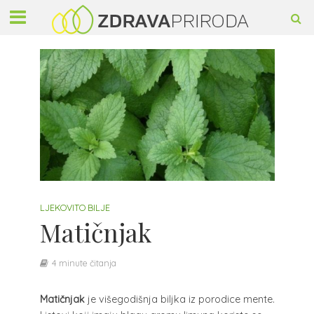
LJEKOVITO BILJE
Matičnjak
4 minute čitanja
Matičnjak
je višegodišnja biljka iz porodice mente.