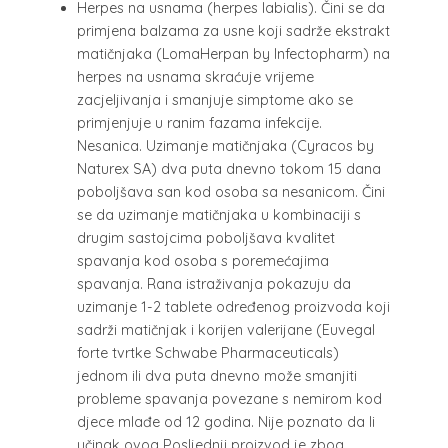
Herpes na usnama (herpes labialis). Čini se da
primjena balzama za usne koji sadrže ekstrakt
matičnjaka (LomaHerpan by Infectopharm) na
herpes na usnama skraćuje vrijeme
zacjeljivanja i smanjuje simptome ako se
primjenjuje u ranim fazama infekcije.
Nesanica. Uzimanje matičnjaka (Cyracos by
Naturex SA) dva puta dnevno tokom 15 dana
poboljšava san kod osoba sa nesanicom. Čini
se da uzimanje matičnjaka u kombinaciji s
drugim sastojcima poboljšava kvalitet
spavanja kod osoba s poremećajima
spavanja. Rana istraživanja pokazuju da
uzimanje 1-2 tablete određenog proizvoda koji
sadrži matičnjak i korijen valerijane (Euvegal
forte tvrtke Schwabe Pharmaceuticals)
jednom ili dva puta dnevno može smanjiti
probleme spavanja povezane s nemirom kod
djece mlađe od 12 godina. Nije poznato da li
učinak ovog Posljednji proizvod je zbog