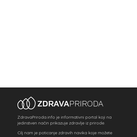
ZdravaPriroda.info je informativni portal koji na
jedinstven način prikazuje zdravlje iz prirode.
Cilj nam je poticanje zdravih navika koje možete