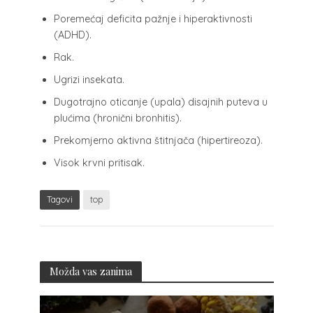
Poremećaj deficita pažnje i hiperaktivnosti
(ADHD).
Rak.
Ugrizi insekata.
Dugotrajno oticanje (upala) disajnih puteva u
plućima (hronični bronhitis).
Prekomjerno aktivna štitnjača (hipertireoza).
Visok krvni pritisak.
Tagovi
top
Možda vas zanima