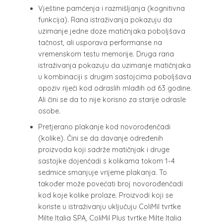
Vještine pamćenja i razmišljanja (kognitivna
funkcija). Rana istraživanja pokazuju da
uzimanje jedne doze matičnjaka poboljšava
tačnost, ali usporava performanse na
vremenskom testu memorije. Druga rana
istraživanja pokazuju da uzimanje matičnjaka
u kombinaciji s drugim sastojcima poboljšava
opoziv riječi kod odraslih mlađih od 63 godine.
Ali čini se da to nije korisno za starije odrasle
osobe.
Pretjerano plakanje kod novorođenčadi
(kolike). Čini se da davanje određenih
proizvoda koji sadrže matičnjak i druge
sastojke dojenčadi s kolikama tokom 1-4
sedmice smanjuje vrijeme plakanja. To
također može povećati broj novorođenčadi
kod koje kolike prolaze. Proizvodi koji se
koriste u istraživanju uključuju ColiMil tvrtke
Milte Italia SPA, ColiMil Plus tvrtke Milte Italia