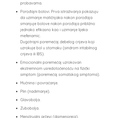
probavama.
Porođajni bolovi. Prva istraživanja pokazuju
da uzimanje matičnjaka nakon porođaja
smanjuje bolove nakon porođaja približno
jednako efikasno kao i uzimanje lijeka
mefenamic.
Dugotrajni poremećaj debelog crijeva koji
uzrokuje bol u stomaku (sindrom iritabilnog
crijeva ili IBS).
Emocionalni poremećaj uzrokovan
ekstremnom usredotočenošću na fizički
simptom (poremećaj somatskog simptoma).
Mučnina i povraćanje.
Plin (nadimanje).
Glavobolja.
Zubobolja.
Menstrualni grčevi (dismenoreja).