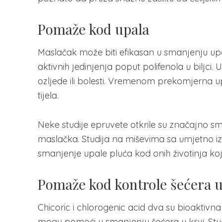
Pomaže kod upala
Maslačak može biti efikasan u smanjenju upale
aktivnih jedinjenja poput polifenola u biljci
ozljede ili bolesti. Vremenom prekomjerna u
tijela.
Neke studije epruvete otkrile su značajno s
maslačka. Studija na miševima sa umjetno 
smanjenje upale pluća kod onih životinja ko
Pomaže kod kontrole šećera u
Chicoric i chlorogenic acid dva su bioaktivna
mogu pomoći u smanjenju šećera u krvi. Stud