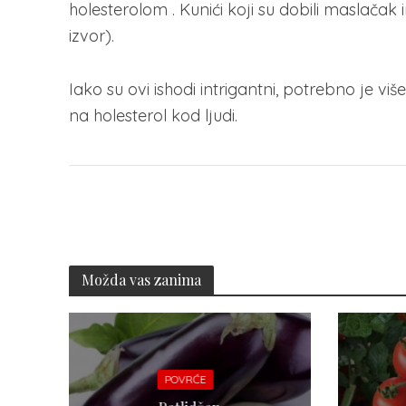
holesterolom . Kunići koji su dobili maslača
izvor).
Iako su ovi ishodi intrigantni, potrebno je viš
na holesterol kod ljudi.
Možda vas zanima
POVRĆE