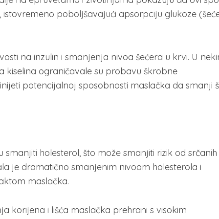
e, istovremeno poboljšavajući apsorpciju glukoze (šeć
osti na inzulin i smanjenja nivoa šećera u krvi. U nek
na kiselina ograničavale su probavu škrobne
inijeti potencijalnoj sposobnosti maslačka da smanji 
manjiti holesterol, što može smanjiti rizik od srčanih
irala je dramatično smanjenim nivoom holesterola i
straktom maslačka.
ja korijena i lišća maslačka prehrani s visokim