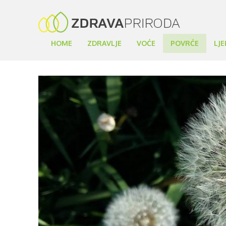
HOME
ZDRAVLJE
VOĆE
POVRĆE
LJE