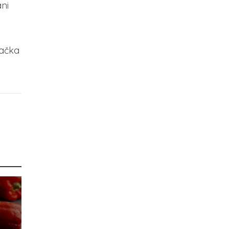
ni
lačka