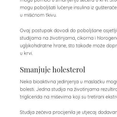
mogu poboljšati lučenje insulina iz gušterač
u mišićnom tkivu.
Ovaj postupak dovodi do poboljšane osjetljiv
studijama na životinjama, cikorna i hloroge
ugljikohidratne hrane, što takođe može dopr
u krvi.
Smanjuje holesterol
Neka bioaktivna jedinjenja u maslačku mogu s
bolesti. Jedna studija na životinjama rezult
triglicerida na miševima koji su tretirani ek
Studija zečeva procijenila je utjecaj dodavan