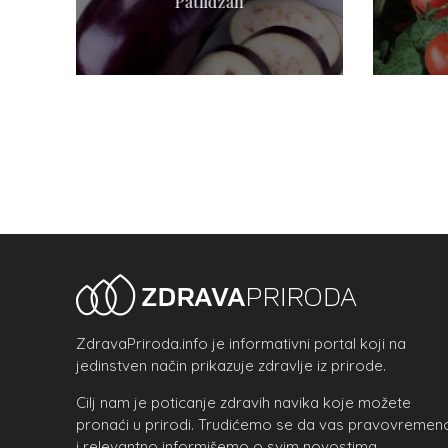
Patlidžan
ZdravaPriroda.info je informativni portal koji na
jedinstven način prikazuje zdravlje iz prirode.
Cilj nam je poticanje zdravih navika koje možete
pronaći u prirodi. Trudićemo se da vas pravovremen
i relevantno informišemo o svim novostima.