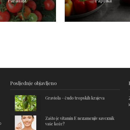
Paradajz
Paprika
Posljednje objavljeno
Graviola – čudo tropskih krajeva
Zašto je vitamin E nezamenjiv saveznik
o
vaše kože?