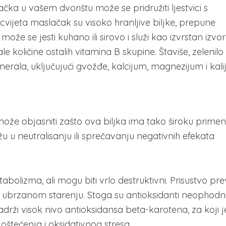
čka u vašem dvorištu može se pridružiti ljestvici s
vijeta maslačak su visoko hranljive biljke, prepune
ože se jesti kuhano ili sirovo i služi kao izvrstan izvor
male količine ostalih vitamina B skupine. Štaviše, zelenilo
erala, uključujući gvožđe, kalcijum, magnezijum i kali
ože objasniti zašto ova biljka ima tako široku prime
žu u neutralisanju ili sprečavanju negativnih efekata
olizma, ali mogu biti vrlo destruktivni. Prisustvo pre
 i ubrzanom starenju. Stoga su antioksidanti neophodn
drži visok nivo antioksidansa beta-karotena, za koji j
oštećenja i oksidativnog stresa.