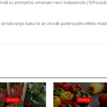
k imali su primjetno smanjen nivo holesterola (10Pouzda
e istraživanja kako bi se utvrdili potencijalni efekti mas
POVRĆE
POVRĆE