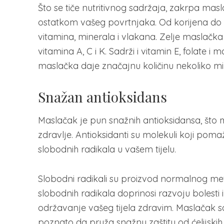
Što se tiče nutritivnog sadržaja, zakrpa masla
ostatkom vašeg povrtnjaka. Od korijena do c
vitamina, minerala i vlakana. Zelje maslačka m
vitamina A, C i K. Sadrži i vitamin E, folate i 
maslačka daje značajnu količinu nekoliko min
Snažan antioksidans
Maslačak je pun snažnih antioksidansa, što m
zdravlje. Antioksidanti su molekuli koji poma
slobodnih radikala u vašem tijelu.
Slobodni radikali su proizvod normalnog metab
slobodnih radikala doprinosi razvoju bolesti
održavanje vašeg tijela zdravim. Maslačak sa
poznato da pruža snažnu zaštitu od ćelijskih 