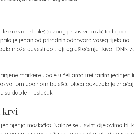
 izazvane bolešću zbog prisustva različitih biljnih
. Upala je jedan od prirodnih odgovora vašeg tijela na
pala može dovesti do trajnog oštećenja tkiva i DNK v
manjene markere upale u ćelijama tretiranim jedinjenj
izazvanom upalnom bolešću pluća pokazala je znača
je su dobile maslačak.
 krvi
 jedinjenja maslačka. Nalaze se u svim dijelovima biljk
ije na epruvetama i životinjama pokazuju da ovi spo