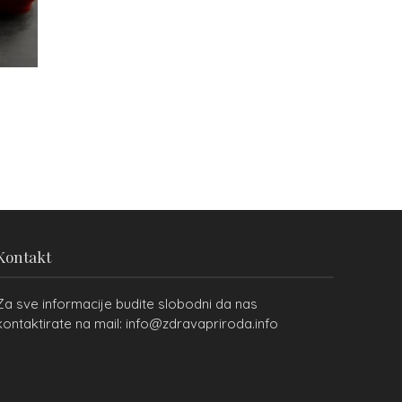
Kontakt
Za sve informacije budite slobodni da nas
kontaktirate na mail: info@zdravapriroda.info