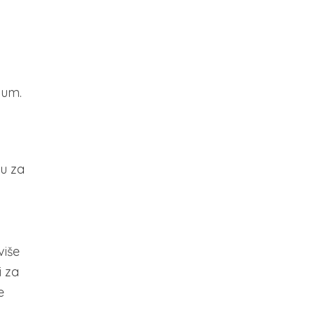
jum.
nu za
više
i za
e