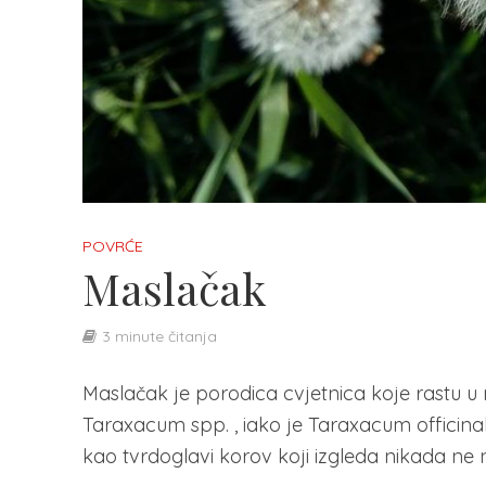
POVRĆE
Maslačak
3 minute čitanja
Maslačak je porodica cvjetnica koje rastu u 
Taraxacum spp. , iako je Taraxacum officina
kao tvrdoglavi korov koji izgleda nikada ne na