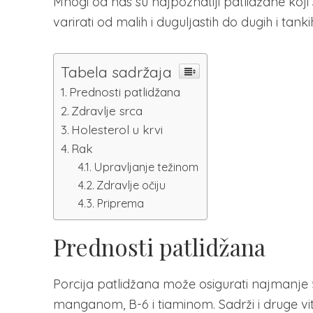
Mnogi od nas su najpoznatiji patlidžane koji su
varirati od malih i duguljastih do dugih i tankih 
Tabela sadržaja
Prednosti patlidžana
Zdravlje srca
Holesterol u krvi
Rak
Upravljanje težinom
Zdravlje očiju
Priprema
Prednosti patlidžana
Porcija patlidžana može osigurati najmanj
manganom, B-6 i tiaminom. Sadrži i druge vita