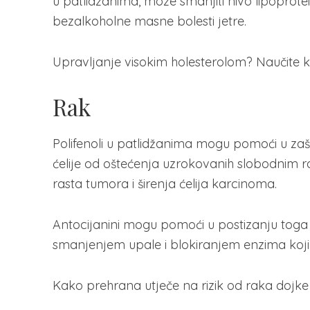
u patlidžanima, može smanjiti nivo lipoproteina
bezalkoholne masne bolesti jetre.
Upravljanje visokim holesterolom? Naučite koju
Rak
Polifenoli u patlidžanima mogu pomoći u zaštiti
ćelije od oštećenja uzrokovanih slobodnim
rasta tumora i širenja ćelija karcinoma.
Antocijanini mogu pomoći u postizanju toga 
smanjenjem upale i blokiranjem enzima koji
Kako prehrana utječe na rizik od raka dojke