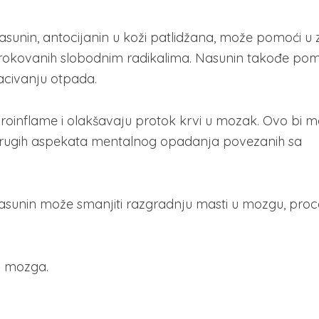
asunin, antocijanin u koži patlidžana, može pomoći u za
rokovanih slobodnim radikalima. Nasunin takođe po
zbacivanju otpada.
roinflame i olakšavaju protok krvi u mozak. Ovo bi m
drugih aspekata mentalnog opadanja povezanih sa
nasunin može smanjiti razgradnju masti u mozgu, proc
d mozga.