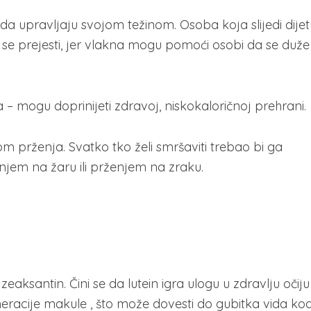
upravljaju svojom težinom. Osoba koja slijedi dijet
se prejesti, jer vlakna mogu pomoći osobi da se duže
a – mogu doprinijeti zdravoj, niskokaloričnoj prehrani.
m prženja. Svatko tko želi smršaviti trebao bi ga
enjem na žaru ili prženjem na zraku.
zeaksantin. Čini se da lutein igra ulogu u zdravlju očiju 
acije makule , što može dovesti do gubitka vida ko