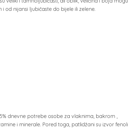
 veliki i tamnoljubičasti, ali oblik, veličina i boja mogu
i od nijansi ljubičaste do bijele ili zelene.
e 5% dnevne potrebe osobe za vlaknima, bakrom ,
mine i minerale. Pored toga, patlidžani su izvor fenol