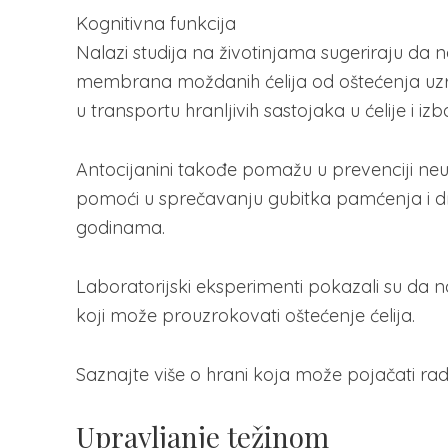
Kognitivna funkcija
Nalazi studija na životinjama sugeriraju da n
membrana moždanih ćelija od oštećenja uz
u transportu hranljivih sastojaka u ćelije i i
Antocijanini takođe pomažu u prevenciji neu
pomoći u sprečavanju gubitka pamćenja i 
godinama.
Laboratorijski eksperimenti pokazali su da 
koji može prouzrokovati oštećenje ćelija.
Saznajte više o hrani koja može pojačati ra
Upravljanje težinom