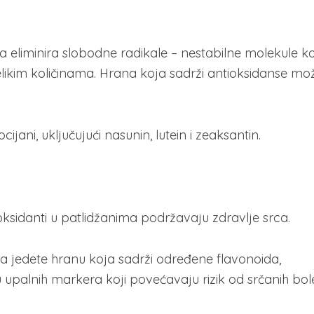
da eliminira slobodne radikale – nestabilne molekule ko
elikim količinama. Hrana koja sadrži antioksidanse mo
ani, uključujući nasunin, lutein i zeaksantin.
tioksidanti u patlidžanima podržavaju zdravlje srca.
da jedete hranu koja sadrži određene flavonoida,
upalnih markera koji povećavaju rizik od srčanih boles