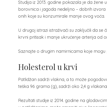
Studija iz 2013. godine pokazala je da žene 
borovnica i jagoda nedeljno – dobrih izvora a
onih koje su konzumirale manje ovog voća.
U drugoj istrazi istraživači su zaključili da 
krvni pritisak i manje ukrućenje arterija od o
Saznajte o drugim namirnicama koje mogu po
Holesterol u krvi
Patlidžan sadrži vlakna, a to može pogodovat
teška 96 grama (g), sadrži oko 2,4 g vlakana 
Rezultati studije iz 2014. godine na glodavci