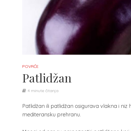
POVRĆE
Patlidžan
4 minute čitanja
Patlidžan ili patlidžan osigurava vlakna i niz
mediteransku prehranu.