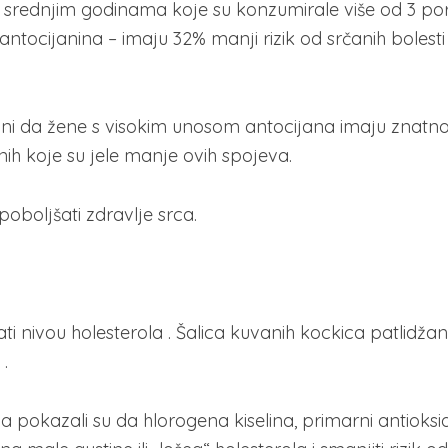
u srednjim godinama koje su konzumirale više od 3 por
ntocijanina – imaju 32% manji rizik od srčanih bolesti
se čini da žene s visokim unosom antocijana imaju znatno
nih koje su jele manje ovih spojeva.
boljšati zdravlje srca.
i nivou holesterola . Šalica kuvanih kockica patlidžan
.
ma pokazali su da hlorogena kiselina, primarni antioks