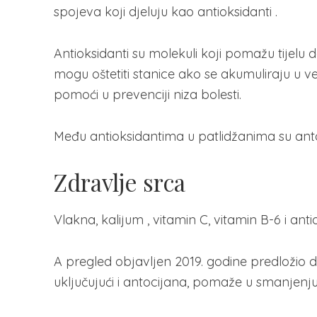
spojeva koji djeluju kao antioksidanti .
Antioksidanti su molekuli koji pomažu tijelu 
mogu oštetiti stanice ako se akumuliraju u v
pomoći u prevenciji niza bolesti.
Među antioksidantima u patlidžanima su antocij
Zdravlje srca
Vlakna, kalijum , vitamin C, vitamin B-6 i an
A pregled objavljen 2019. godine predložio 
uključujući i antocijana, pomaže u smanjenju 