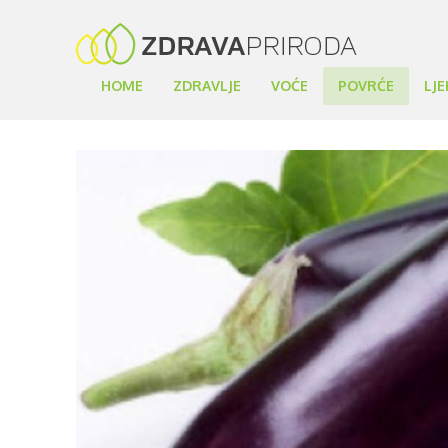
HOME
ZDRAVLJE
VOĆE
POVRĆE
LJE