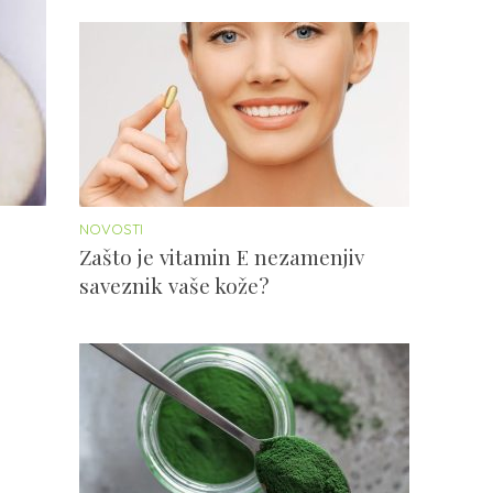
NOVOSTI
Zašto je vitamin E nezamenjiv
saveznik vaše kože?