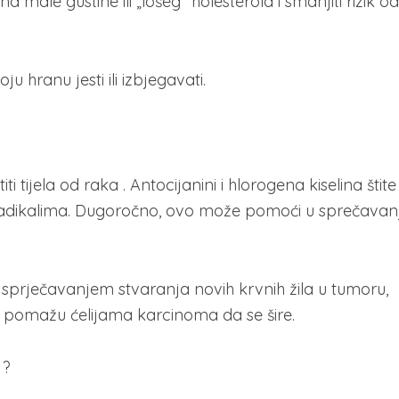
 male gustine ili „lošeg“ holesterola i smanjiti rizik od
 hranu jesti ili izbjegavati.
 tijela od raka . Antocijanini i hlorogena kiselina štite
 radikalima. Dugoročno, ovo može pomoći u sprečavan
sprječavanjem stvaranja novih krvnih žila u tumoru,
 pomažu ćelijama karcinoma da se šire.
 ?