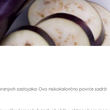
 hranjivih sastojaka. Ovo niskokalorično povrće sadrži