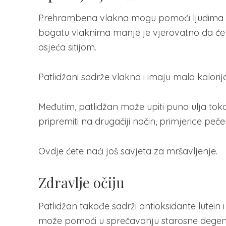
Prehrambena vlakna mogu pomoći ljudima da 
bogatu vlaknima manje je vjerovatno da će 
osjeća sitijom.
Patlidžani sadrže vlakna i imaju malo kalorij
Međutim, patlidžan može upiti puno ulja toko
pripremiti na drugačiji način, primjerice peč
Ovdje ćete naći još savjeta za mršavljenje.
Zdravlje očiju
Patlidžan takođe sadrži antioksidante lutein i 
može pomoći u sprečavanju starosne degener