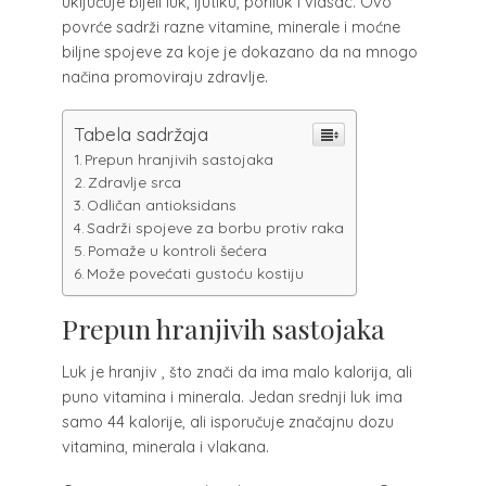
uključuje bijeli luk, ljutiku, poriluk i vlasac. Ovo
povrće sadrži razne vitamine, minerale i moćne
biljne spojeve za koje je dokazano da na mnogo
načina promoviraju zdravlje.
Tabela sadržaja
Prepun hranjivih sastojaka
Zdravlje srca
Odličan antioksidans
Sadrži spojeve za borbu protiv raka
Pomaže u kontroli šećera
Može povećati gustoću kostiju
Prepun hranjivih sastojaka
Luk je hranjiv , što znači da ima malo kalorija, ali
puno vitamina i minerala. Jedan srednji luk ima
samo 44 kalorije, ali isporučuje značajnu dozu
vitamina, minerala i vlakana.