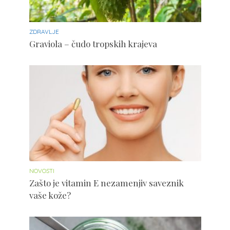
ZDRAVLJE
Graviola – čudo tropskih krajeva
NOVOSTI
Zašto je vitamin E nezamenjiv saveznik
vaše kože?