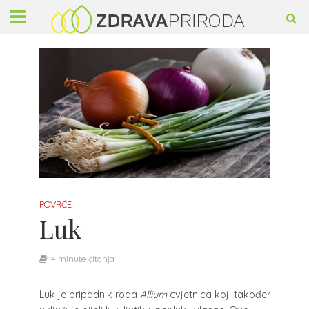
POVRĆE
Luk
4 minute čitanja
Luk je pripadnik roda
Allium
cvjetnica koji također