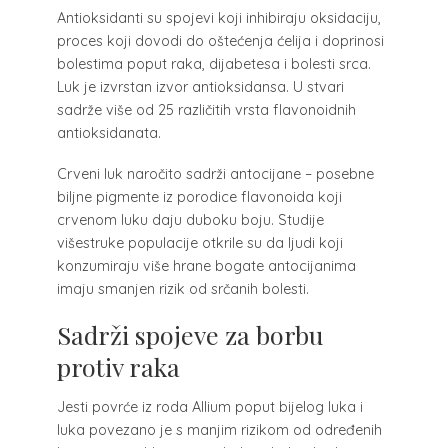
Antioksidanti su spojevi koji inhibiraju oksidaciju,
proces koji dovodi do oštećenja ćelija i doprinosi
bolestima poput raka, dijabetesa i bolesti srca.
Luk je izvrstan izvor antioksidansa. U stvari
sadrže više od 25 različitih vrsta flavonoidnih
antioksidanata.
Crveni luk naročito sadrži antocijane – posebne
biljne pigmente iz porodice flavonoida koji
crvenom luku daju duboku boju. Studije
višestruke populacije otkrile su da ljudi koji
konzumiraju više hrane bogate antocijanima
imaju smanjen rizik od srčanih bolesti.
Sadrži spojeve za borbu
protiv raka
Jesti povrće iz roda Allium poput bijelog luka i
luka povezano je s manjim rizikom od određenih