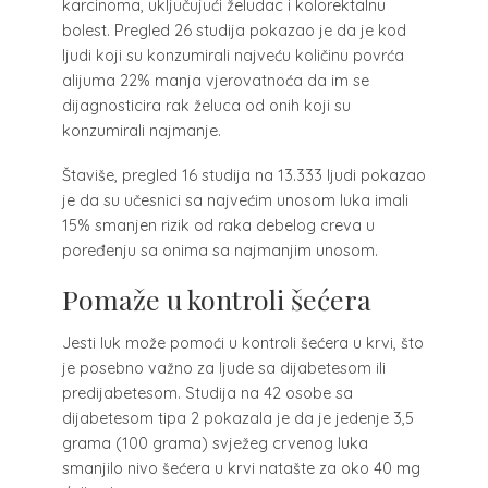
karcinoma, uključujući želudac i kolorektalnu
bolest. Pregled 26 studija pokazao je da je kod
ljudi koji su konzumirali najveću količinu povrća
alijuma 22% manja vjerovatnoća da im se
dijagnosticira rak želuca od onih koji su
konzumirali najmanje.
Štaviše, pregled 16 studija na 13.333 ljudi pokazao
je da su učesnici sa najvećim unosom luka imali
15% smanjen rizik od raka debelog creva u
poređenju sa onima sa najmanjim unosom.
Pomaže u kontroli šećera
Jesti luk može pomoći u kontroli šećera u krvi, što
je posebno važno za ljude sa dijabetesom ili
predijabetesom. Studija na 42 osobe sa
dijabetesom tipa 2 pokazala je da je jedenje 3,5
grama (100 grama) svježeg crvenog luka
smanjilo nivo šećera u krvi natašte za oko 40 mg