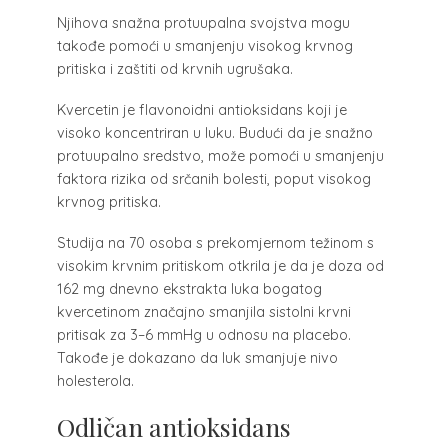
Njihova snažna protuupalna svojstva mogu
takođe pomoći u smanjenju visokog krvnog
pritiska i zaštiti od krvnih ugrušaka.
Kvercetin je flavonoidni antioksidans koji je
visoko koncentriran u luku. Budući da je snažno
protuupalno sredstvo, može pomoći u smanjenju
faktora rizika od srčanih bolesti, poput visokog
krvnog pritiska.
Studija na 70 osoba s prekomjernom težinom s
visokim krvnim pritiskom otkrila je da je doza od
162 mg dnevno ekstrakta luka bogatog
kvercetinom značajno smanjila sistolni krvni
pritisak za 3–6 mmHg u odnosu na placebo.
Takođe je dokazano da luk smanjuje nivo
holesterola.
Odličan antioksidans