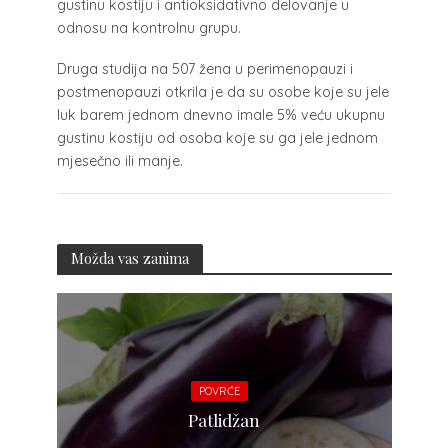
gustinu kostiju i antioksidativno delovanje u
odnosu na kontrolnu grupu.
Druga studija na 507 žena u perimenopauzi i
postmenopauzi otkrila je da su osobe koje su jele
luk barem jednom dnevno imale 5% veću ukupnu
gustinu kostiju od osoba koje su ga jele jednom
mjesečno ili manje.
Možda vas zanima
POVRĆE
Patlidžan