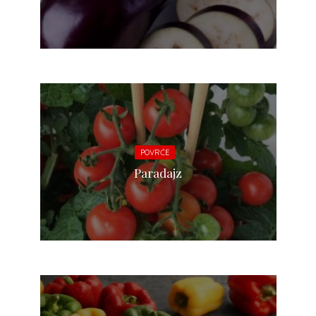
POVRĆE
Paradajz