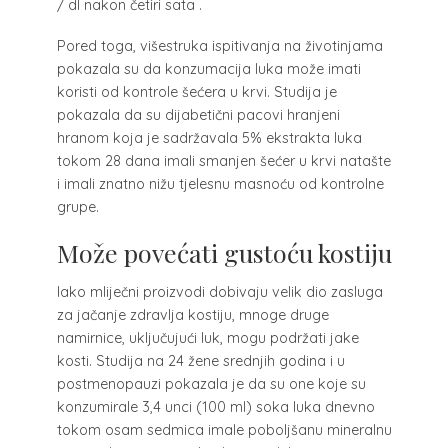
/ dl nakon četiri sata .
Pored toga, višestruka ispitivanja na životinjama
pokazala su da konzumacija luka može imati
koristi od kontrole šećera u krvi. Studija je
pokazala da su dijabetični pacovi hranjeni
hranom koja je sadržavala 5% ekstrakta luka
tokom 28 dana imali smanjen šećer u krvi natašte
i imali znatno nižu tjelesnu masnoću od kontrolne
grupe.
Može povećati gustoću kostiju
Iako mliječni proizvodi dobivaju velik dio zasluga
za jačanje zdravlja kostiju, mnoge druge
namirnice, uključujući luk, mogu podržati jake
kosti. Studija na 24 žene srednjih godina i u
postmenopauzi pokazala je da su one koje su
konzumirale 3,4 unci (100 ml) soka luka dnevno
tokom osam sedmica imale poboljšanu mineralnu