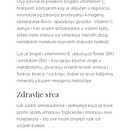
Ovo povrće je posebno bogato vitaminom C,
hranjivim sastojkom koji je uključen u regulaciju
imunološkog zdravlja, proizvodnju kolagena,
obnavljanje tkiva i apsorpciju gvožđa . Vitamin C
djeluje i kao snažni antioksidans u vašem tijelu,
štiteći vaše stanice od oštećenja nastalih zbog
nestabilnih molekula nazvanih slobodni radikali.
Luk je bogat i vitaminima B, uključujući folate (B9)
i piridoksin (B6) – koji igraju ključne uloge u
metabolizmu, stvaranju crvenih krvnih zrnaca i
funkciji živaca. I na kraju, dobar su izvor kalijuma,
minerala u kojem mnogima nedostaje.
Zdravlje srca
Luk sadrži antioksidanse i jedinjenja koja se bore
protiv upala, smanjuju trigliceride i smanjuju nivo
holesterola – što sve može smanjiti rizik od
srčanih bolesti.