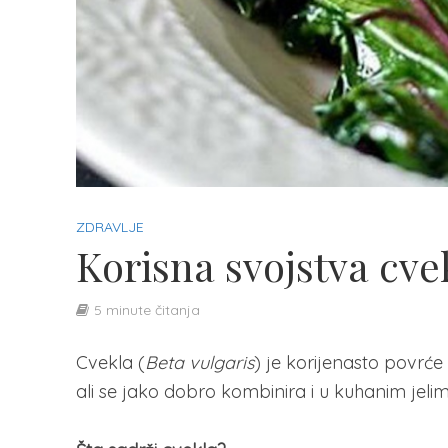
ZDRAVLJE
Korisna svojstva cvek
5 minute čitanja
Cvekla (
Beta vulgaris
) je korijenasto povrće
ali se jako dobro kombinira i u kuhanim jelim