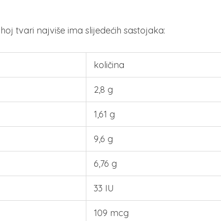
j tvari najviše ima slijedećih sastojaka:
količina
2,8 g
1,61 g
9,6 g
6,76 g
33 IU
109 mcg