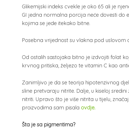
Glikemijski indeks cvekle je oko 65 ali je nj
GI jedna normalna porcija neće dovesti do
kojima se jede itekako bitne.
Posebna vrijednost su vlakna pod uslovom da se
Od ostalih sastojaka bitno je izdvojiti folat ko
krvnog pritiska, željezo te vitamin C kao anti
Zanimljivo je da se teorija hipotenzivnog dj
sline pretvaraju nitrite. Dalje, u kiseloj sredin
nitriti. Upravo što je više nitrita u tijelu, zna
proizvodima sam pisala
ovdje.
Šta je sa pigmentima?