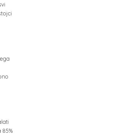
vi
tojci
rega
ebno
lati
za 85%