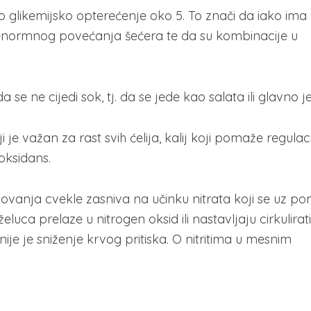
eno glikemijsko opterećenje oko 5. To znači da iako ima 
 enormnog povećanja šećera te da su kombinacije u
 ne cijedi sok, tj. da se jede kao salata ili glavno je
ji je važan za rast svih ćelija, kalij koji pomaže regulaci
oksidans.
elovanja cvekle zasniva na učinku nitrata koji se uz p
i želuca prelaze u nitrogen oksid ili nastavljaju cirkulirat
čajnije je sniženje krvog pritiska. O nitritima u mesnim