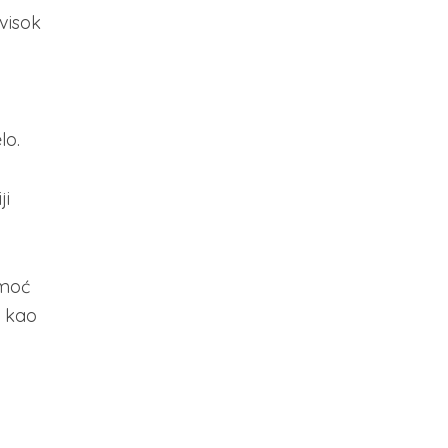
visok
lo.
ji
omoć
i kao