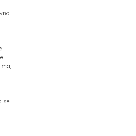
ivno.
e
je
sima,
o
i se