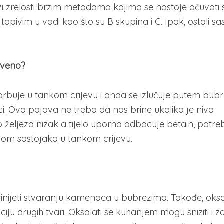
zi zrelosti brzim metodama kojima se nastoje očuvati s
topivim u vodi kao što su B skupina i C. Ipak, ostali sas
rveno?
rbuje u tankom crijevu i onda se izlučuje putem bub
ici. Ova pojava ne treba da nas brine ukoliko je nivo
o željeza nizak a tijelo uporno odbacuje betain, potr
cijom sastojaka u tankom crijevu.
inijeti stvaranju kamenaca u bubrezima. Takođe, oksa
pciju drugih tvari. Oksalati se kuhanjem mogu sniziti i 