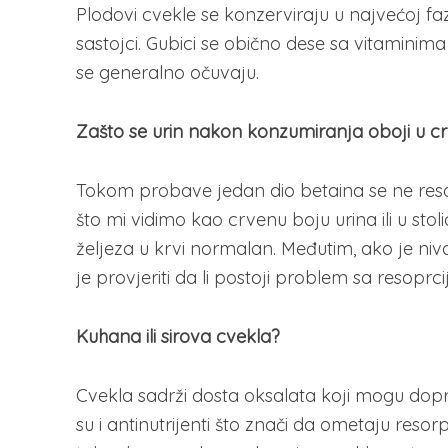
Plodovi cvekle se konzerviraju u najvećoj fa
sastojci. Gubici se obično dese sa vitaminima 
se generalno očuvaju.
Zašto se urin nakon konzumiranja oboji u c
Tokom probave jedan dio betaina se ne reso
što mi vidimo kao crvenu boju urina ili u stol
željeza u krvi normalan. Međutim, ako je niv
je provjeriti da li postoji problem sa resopr
Kuhana ili sirova cvekla?
Cvekla sadrži dosta oksalata koji mogu dopr
su i antinutrijenti što znači da ometaju resor