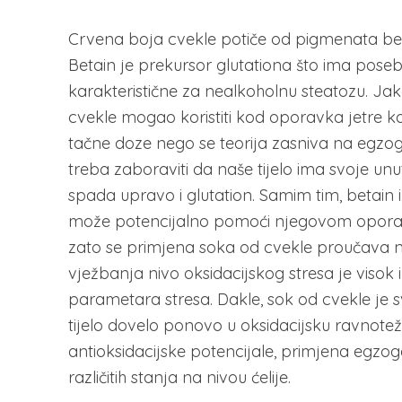
Crvena boja cvekle potiče od pigmenata betai
Betain je prekursor glutationa što ima poseb
karakteristične za nealkoholnu steatozu. Jak
cvekle mogao koristiti kod oporavka jetre kao 
tačne doze nego se teorija zasniva na egzo
treba zaboraviti da naše tijelo ima svoje u
spada upravo i glutation. Samim tim, betain 
može potencijalno pomoći njegovom oporavk
zato se primjena soka od cvekle proučava na
vježbanja nivo oksidacijskog stresa je visok
parametara stresa. Dakle, sok od cvekle je s
tijelo dovelo ponovo u oksidacijsku ravnotež
antioksidacijske potencijale, primjena egzo
različitih stanja na nivou ćelije.