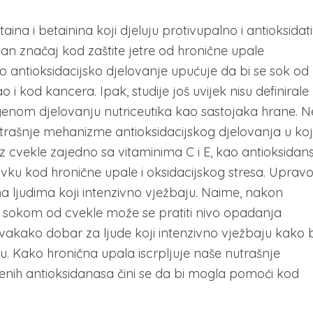
na i betainina koji djeluju protivupalno i antioksidat
an značaj kod zaštite jetre od hronične upale
o antioksidacijsko djelovanje upućuje da bi se sok od
i kod kancera. Ipak, studije još uvijek nisu definirale
genom djelovanju nutriceutika kao sastojaka hrane. N
nutrašnje mehanizme antioksidacijskog djelovanja u ko
iz cvekle zajedno sa vitaminima C i E, kao antioksidan
u kod hronične upale i oksidacijskog stresa. Uprav
 ljudima koji intenzivno vježbaju. Naime, nakon
 i sokom od cvekle može se pratiti nivo opadanja
vakako dobar za ljude koji intenzivno vježbaju kako b
u. Kako hronična upala iscrpljuje naše nutrašnje
genih antioksidanasa čini se da bi mogla pomoći kod