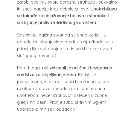
zarobljava ih u svoju poroznu strukturu i bukvalno
ih iznosi napolje kroz debelo crijevo.
Upotrebljava
se takođe za ublažavanje bolova u stomaku i
suzbijanje proliva infektivnog karaktera
.
Sasvim je logična stvar da se onda koristi i u
određenim slučajevima predoziranja (kada su u
pitanju lijekovi, opojna sredstva i bilo kakav vid
slučajnog trovanja).
Pored toga,
aktivni ugalj je odlično i bezopasno
sredstvo za izbjeljivanje zuba
. Koristi se
jednostavno, isto kao i soda bikarbona, s tom
razlikom sto ova metoda čak ni pretjeranom
upotrebom nece uzrokovati ostecenja zubne
gledji, niti desni. Pranje zuba aktivnim ugljem
uporedo eliminise i loš zadah.