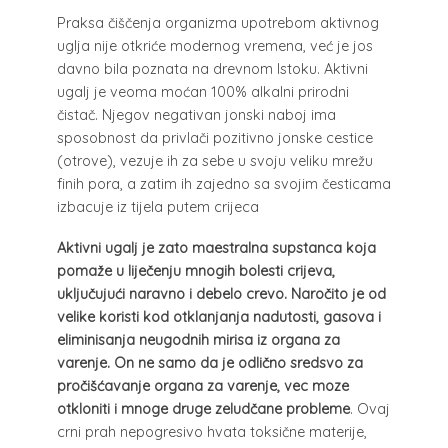
Praksa čiščenja organizma upotrebom aktivnog
uglja nije otkriće modernog vremena, već je jos
davno bila poznata na drevnom Istoku. Aktivni
ugalj je veoma moćan 100% alkalni prirodni
čistač. Njegov negativan jonski naboj ima
sposobnost da privlači pozitivno jonske cestice
(otrove), vezuje ih za sebe u svoju veliku mrežu
finih pora, a zatim ih zajedno sa svojim česticama
izbacuje iz tijela putem crijeca
Aktivni ugalj je zato maestralna supstanca koja
pomaže u liječenju mnogih bolesti crijeva,
uključujući naravno i debelo crevo. Naročito je od
velike koristi kod otklanjanja nadutosti, gasova i
eliminisanja neugodnih mirisa iz organa za
varenje. On ne samo da je odlično sredsvo za
pročišćavanje organa za varenje, vec moze
otkloniti i mnoge druge zeludčane probleme
. Ovaj
crni prah nepogresivo hvata toksične materije,