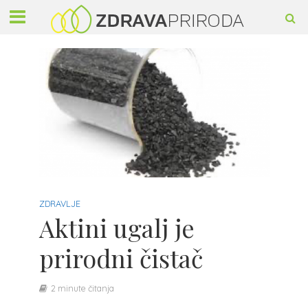
ZDRAVLJE
Aktini ugalj je
prirodni čistač
2 minute čitanja