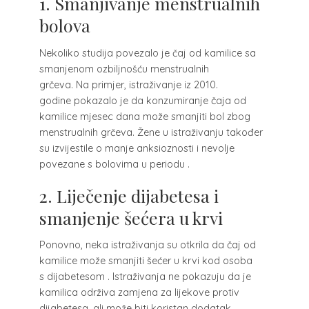
1. Smanjivanje menstrualnih
bolova
Nekoliko studija povezalo je čaj od kamilice sa
smanjenom ozbiljnošću menstrualnih
grčeva. Na primjer, istraživanje iz 2010.
godine pokazalo je da konzumiranje čaja od
kamilice mjesec dana može smanjiti bol zbog
menstrualnih grčeva. Žene u istraživanju također
su izvijestile o manje anksioznosti i nevolje
povezane s bolovima u periodu .
2. Liječenje dijabetesa i
smanjenje šećera u krvi
Ponovno, neka istraživanja su otkrila da čaj od
kamilice može smanjiti šećer u krvi kod osoba
s dijabetesom . Istraživanja ne pokazuju da je
kamilica održiva zamjena za lijekove protiv
dijabetesa, ali može biti koristan dodatak