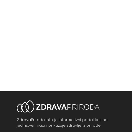
ZdravaPriroda.info je informativni portal koji na
jedinstven način prikazuje zdravlje iz prirode.