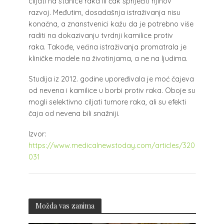
ciljati na stanice raka ili čak spriječiti njihov
razvoj. Međutim, dosadašnja istraživanja nisu
konačna, a znanstvenici kažu da je potrebno više
raditi na dokazivanju tvrdnji kamilice protiv
raka. Takođe, većina istraživanja promatrala je
kliničke modele na životinjama, a ne na ljudima.
Studija iz 2012. godine upoređivala je moć čajeva
od nevena i kamilice u borbi protiv raka. Oboje su
mogli selektivno ciljati tumore raka, ali su efekti
čaja od nevena bili snažniji.
Izvor:
https://www.medicalnewstoday.com/articles/320
031
Možda vas zanima