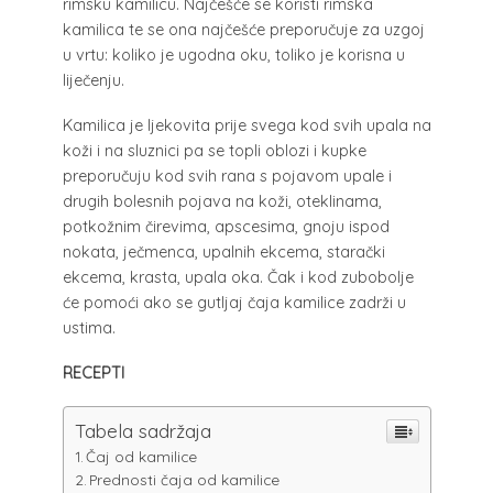
rimsku kamilicu. Najčešće se koristi rimska
kamilica te se ona najčešće preporučuje za uzgoj
u vrtu: koliko je ugodna oku, toliko je korisna u
liječenju.
Kamilica je ljekovita prije svega kod svih upala na
koži i na sluznici pa se topli oblozi i kupke
preporučuju kod svih rana s pojavom upale i
drugih bolesnih pojava na koži, oteklinama,
potkožnim čirevima, apscesima, gnoju ispod
nokata, ječmenca, upalnih ekcema, starački
ekcema, krasta, upala oka. Čak i kod zubobolje
će pomoći ako se gutljaj čaja kamilice zadrži u
ustima.
RECEPTI
Tabela sadržaja
Čaj od kamilice
Prednosti čaja od kamilice