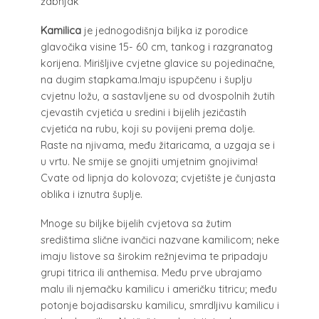
žabnjak
Kamilica
je jednogodišnja biljka iz porodice
glavočika visine 15- 60 cm, tankog i razgranatog
korijena. Mirišljive cvjetne glavice su pojedinačne,
na dugim stapkama.Imaju ispupčenu i šuplju
cvjetnu ložu, a sastavljene su od dvospolnih žutih
cjevastih cvjetića u sredini i bijelih jezičastih
cvjetića na rubu, koji su povijeni prema dolje.
Raste na njivama, među žitaricama, a uzgaja se i
u vrtu. Ne smije se gnojiti umjetnim gnojivima!
Cvate od lipnja do kolovoza; cvjetište je čunjasta
oblika i iznutra šuplje.
Mnoge su biljke bijelih cvjetova sa žutim
središtima slične ivančici nazvane kamilicom; neke
imaju listove sa širokim režnjevima te pripadaju
grupi titrica ili anthemisa. Među prve ubrajamo
malu ili njemačku kamilicu i američku titricu; među
potonje bojadisarsku kamilicu, smrdljivu kamilicu i