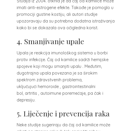
Studija iz 2004. otkrila je da čaj od kamilice može
imati anti-estrogene efekte. Takođe je pomoglo u
promociji gustine kostiju, ali autori studije
upozoravaju da su potrebna dodatna istraživanja
kako bi se dokazala ova očigledna korist.
4. Smanjivanje upale
Upala je reakcija imunološkog sistema u borbi
protiv infekcije. Čaj od kamilice sadrži hemijske
spojeve koji mogu smanjiti upalu . Međutim,
dugotrajna upala povezana je sa širokim
spektrom zdravstvenih problema,
uključujući hemoroide , gastrointestinalni
bol, artritis , autoimune poremećaje, pa čak i
depresiju.
5. Liječenje i prevencija raka
Neke studije sugeriraju da čaj od kamilice može