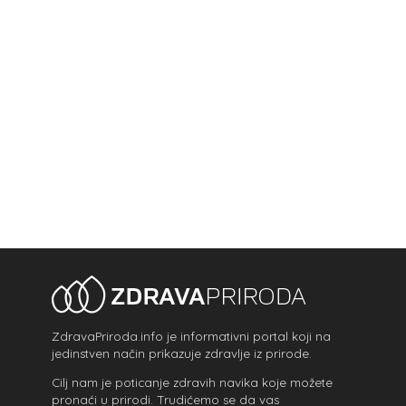
ZdravaPriroda.info je informativni portal koji na
jedinstven način prikazuje zdravlje iz prirode.
Cilj nam je poticanje zdravih navika koje možete
pronaći u prirodi. Trudićemo se da vas