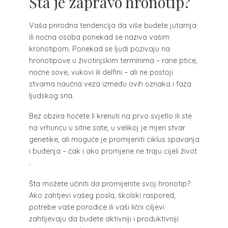
Šta je zapravo hronotip?
V
aša prirodna tendencija da više budete jutarnja
ili noćna osoba ponekad se naziva vašim
kronotipom. Ponekad se ljudi pozivaju na
hronotipove u životinjskim terminima – rane ptice,
noćne sove, vukovi ili delfini – ali ne postoji
stvarna naučna veza između ovih oznaka i faza
ljudskog sna.
Bez obzira hoćete li krenuti na prvo svjetlo ili ste
na vrhuncu u sitne sate, u velikoj je mjeri stvar
genetike, ali moguće je promijeniti ciklus spavanja
i buđenja – čak i ako promjene ne traju cijeli život
.
Šta možete učiniti da promijenite svoj hronotip?
Ako zahtjevi vašeg posla, školski raspored,
potrebe vaše porodice ili vaši lični ciljevi
zahtijevaju da budete aktivniji i produktivniji