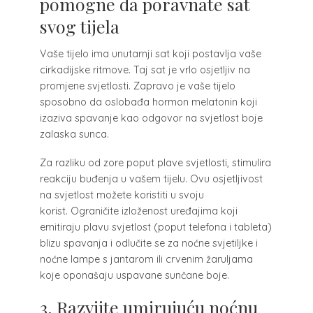
pomogne da poravnate sat
svog tijela
Vaše tijelo ima unutarnji sat koji postavlja vaše
cirkadijske ritmove. Taj sat je vrlo osjetljiv na
promjene svjetlosti. Zapravo je vaše tijelo
sposobno da oslobađa hormon melatonin koji
izaziva spavanje kao odgovor na svjetlost boje
zalaska sunca.
Za razliku od zore poput plave svjetlosti, stimulira
reakciju buđenja u vašem tijelu. Ovu osjetljivost
na svjetlost možete koristiti u svoju
korist. Ograničite izloženost uređajima koji
emitiraju plavu svjetlost (poput telefona i tableta)
blizu spavanja i odlučite se za noćne svjetiljke i
noćne lampe s jantarom ili crvenim žaruljama
koje oponašaju uspavane sunčane boje.
3. Razvijte umirujuću noćnu