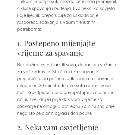
tijekom jutarnjih sati, možda ćete moći promijeniti
cikluse spavanja i buđenja. Evo nekoliko savjeta
koje liječnik preporučuje za usklađivanje
rasporeda spavanja s vašim trenutnim
potrebama:
1. Postepeno mijenjajte
vrijeme za spavanje
Bez obzira jeste li lark ili sova, dobar san važan je
za vaše zdravlje.
Stručnjaci za spavanje
preporučuju da počnete odlaskom na spavanje
negdje od 20 minuta do dva sata ranije svake
noći. Kroz tjedan dana premještajte svoju noćnu
rutinu sve ranije i prije dok vam vrijeme za
spavanje ne omogući potrebnu količinu sna prije
nego što se alarm oglasi i dan počne.
2. Neka vam osvjetljenje