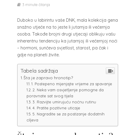
3 minute čitanja
Duboko u labirintu vaše DNK, mala kolekcija gena
snažno utječe na to jeste li jutarnja ili večernja
osoba.
Takođe brojni drugi utjecaji oblikuju vašu
inherentnu tendenciju ka jutarnjoj ili večernjoj noći
– hormoni, sunčeva svjetlost, starost, pa čak i
gdje na planeti živite.
Tabela sadržaja
Šta je zapravo hronotip?
1. Postepeno mijenjajte vrijeme za spavanje
2. Neka vam osvjetljenje pomogne da
poravnate sat svog tijela
3. Razvijte umirujuću noćnu rutinu
4. Pratite pozitivne uticaje
5. Nagradite se za postizanje dodatnih
ciljeva