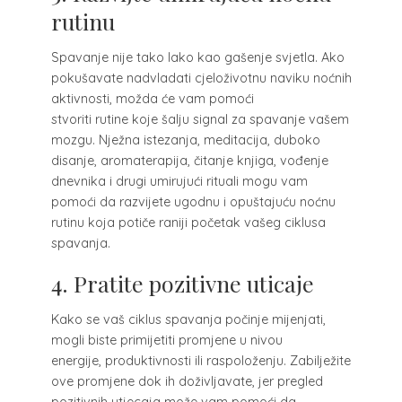
rutinu
Spavanje nije tako lako kao gašenje svjetla. Ako
pokušavate nadvladati cjeloživotnu naviku noćnih
aktivnosti, možda će vam pomoći
stvoriti
rutine
koje šalju signal za spavanje vašem
mozgu. Nježna istezanja, meditacija, duboko
disanje, aromaterapija, čitanje knjiga, vođenje
dnevnika i drugi
umirujući rituali
mogu vam
pomoći da razvijete ugodnu i opuštajuću noćnu
rutinu koja potiče raniji početak vašeg ciklusa
spavanja.
4. Pratite pozitivne uticaje
Kako se vaš ciklus spavanja počinje mijenjati,
mogli biste primijetiti promjene u nivou
energije,
produktivnosti
ili raspoloženju. Zabilježite
ove promjene dok ih doživljavate, jer pregled
pozitivnih utjecaja može vam pomoći da