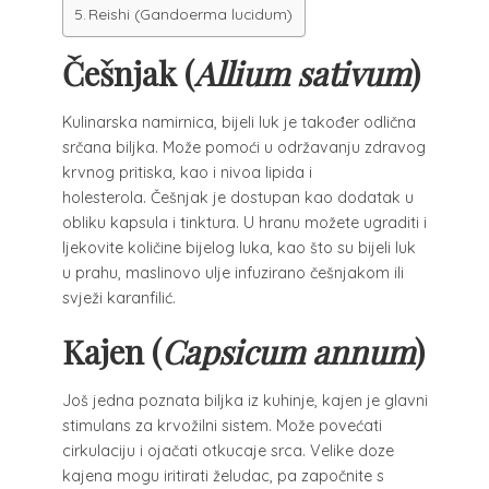
Reishi (Gandoerma lucidum)
Češnjak (
Allium sativum
)
Kulinarska namirnica, bijeli luk je također odlična
srčana biljka. Može pomoći u održavanju zdravog
krvnog pritiska, kao i nivoa lipida i
holesterola. Češnjak je dostupan kao dodatak u
obliku kapsula i tinktura. U hranu možete ugraditi i
ljekovite količine bijelog luka, kao što su bijeli luk
u prahu, maslinovo ulje infuzirano češnjakom ili
svježi karanfilić.
Kajen (
Capsicum annum
)
Još jedna poznata biljka iz kuhinje, kajen je glavni
stimulans za krvožilni sistem. Može povećati
cirkulaciju i ojačati otkucaje srca. Velike doze
kajena mogu iritirati želudac, pa započnite s