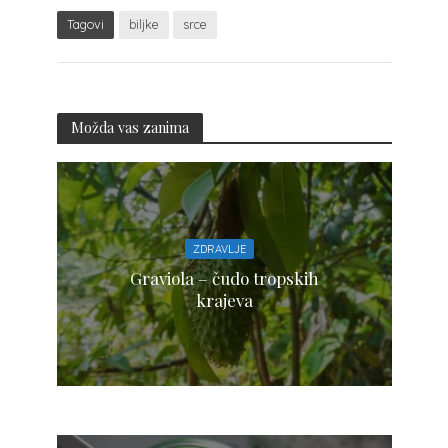
Tagovi
biljke
srce
Možda vas zanima
ZDRAVLJE
Graviola – čudo tropskih
krajeva