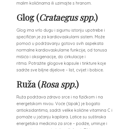
malim količinama ili uzimajte s hranom.
Glog (
Crataegus spp.
)
Glog ima vrlo dugu i sigurnu istoriju upotrebe i
specifičan je za kardiovaskularni sistem. Može
pomoći u podržavanju gotovo svih aspekata
normalne kardiovaskularne funkcije, od tonusa
mišića i oksigenacije, do cirkulacije i
ritma. Potražite glogove kapsule i tinkture koje
sadrže sve biljne dijelove – list, cvijet i bobice.
Ruža (
Rosa spp.
)
Ruža podržava zdravo srce i na fizičkom i na
energetskom nivou. Voće (šipak) je bogato
antioksidantima, sadrži velike količine vitamina C i
pomaže u jačanju kapilara. Latice su suštinska
energetska medicina za srce – podiže, umiruje i