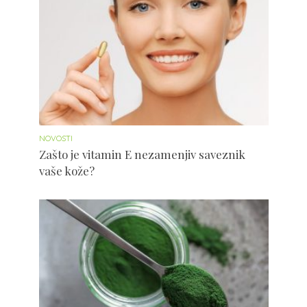
NOVOSTI
Zašto je vitamin E nezamenjiv saveznik
vaše kože?