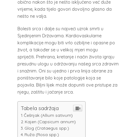
obično nakon što je nešto isključeno već duže
vrijeme, kada tijelo govori dovoljno glasno da
nešto ne valja.
Bolesti srca i dalje su najveći uzrok smrti u
Sjedinjenim Državama. Kardiovaskularne
komplikacije mogu biti vrlo ozbiljne i opasne po
život, a također se u velikoj mjeri mogu
spriječiti. Prehrana, kretanje i način života igraju
presudnu ulogu u održavanju našeg srca zdravim
i snažnim. Oni su ujedno i prva linija obrane za
poništavanje bilo koje patologije koja se
pojavila. Biljni lijek može dopuniti ove pristupe za
njegu, zaštitu i jačanje srca.
Tabela sadržaja
Češnjak (Allium sativum)
Kajen (Capsicum annum)
Glog (Crataegus spp.)
Ruža (Rosa spp.)