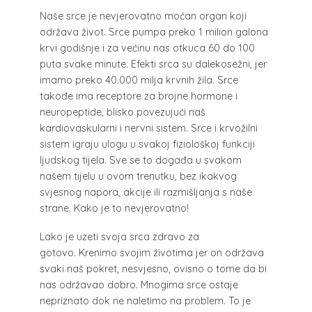
Naše srce je nevjerovatno moćan organ koji
održava život. Srce pumpa preko 1 milion galona
krvi godišnje i za većinu nas otkuca 60 do 100
puta svake minute. Efekti srca su dalekosežni, jer
imamo preko 40.000 milja krvnih žila. Srce
takođe ima receptore za brojne hormone i
neuropeptide, blisko povezujući naš
kardiovaskularni i nervni sistem. Srce i krvožilni
sistem igraju ulogu u svakoj fiziološkoj funkciji
ljudskog tijela. Sve se to događa u svakom
našem tijelu u ovom trenutku, bez ikakvog
svjesnog napora, akcije ili razmišljanja s naše
strane. Kako je to nevjerovatno!
Lako je uzeti svoja srca zdravo za
gotovo. Krenimo svojim životima jer on održava
svaki naš pokret, nesvjesno, ovisno o tome da bi
nas održavao dobro. Mnogima srce ostaje
nepriznato dok ne naletimo na problem. To je