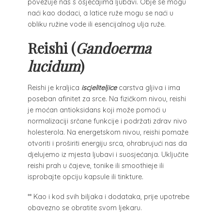
povezuje nas s osjećajima ljubavi. Obje se mogu
naći kao dodaci, a latice ruže mogu se naći u
obliku ružine vode ili esencijalnog ulja ruže.
Reishi (
Gandoerma
lucidum
)
Reishi je kraljica
iscjeliteljice
carstva gljiva i ima
poseban afinitet za srce. Na fizičkom nivou, reishi
je moćan antioksidans koji može pomoći u
normalizaciji srčane funkcije i podržati zdrav nivo
holesterola. Na energetskom nivou, reishi pomaže
otvoriti i proširiti energiju srca, ohrabrujući nas da
djelujemo iz mjesta ljubavi i suosjećanja. Uključite
reishi prah u čajeve, tonike ili smoothieje ili
isprobajte opciju kapsule ili tinkture.
** Kao i kod svih biljaka i dodataka, prije upotrebe
obavezno se obratite svom ljekaru.