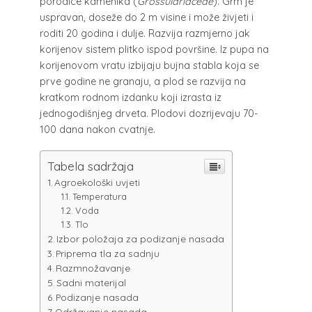
porodice kamenika (
Grossulariaceae
). Grm je
uspravan, doseže do 2 m visine i može živjeti i
roditi 20 godina i dulje. Razvija razmjerno jak
korijenov sistem plitko ispod površine. Iz pupa na
korijenovom vratu izbijaju bujna stabla koja se
prve godine ne granaju, a plod se razvija na
kratkom rodnom izdanku koji izrasta iz
jednogodišnjeg drveta. Plodovi dozrijevaju 70-
100 dana nakon cvatnje.
Tabela sadržaja
Agroekološki uvjeti
Temperatura
Voda
Tlo
Izbor položaja za podizanje nasada
Priprema tla za sadnju
Razmnožavanje
Sadni materijal
Podizanje nasada
Održavanje nasada