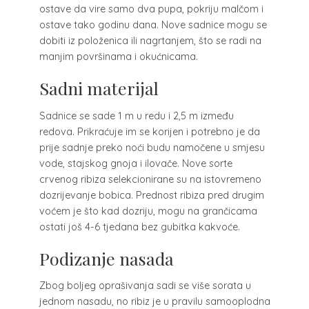
ostave da vire samo dva pupa, pokriju malčom i
ostave tako godinu dana. Nove sadnice mogu se
dobiti iz položenica ili nagrtanjem, što se radi na
manjim površinama i okućnicama.
Sadni materijal
Sadnice se sade 1 m u redu i 2,5 m između
redova. Prikraćuje im se korijen i potrebno je da
prije sadnje preko noći budu namočene u smjesu
vode, stajskog gnoja i ilovače. Nove sorte
crvenog ribiza selekcionirane su na istovremeno
dozrijevanje bobica. Prednost ribiza pred drugim
voćem je što kad dozriju, mogu na grančicama
ostati još 4-6 tjedana bez gubitka kakvoće.
Podizanje nasada
Zbog boljeg oprašivanja sadi se više sorata u
jednom nasadu, no ribiz je u pravilu samooplodna