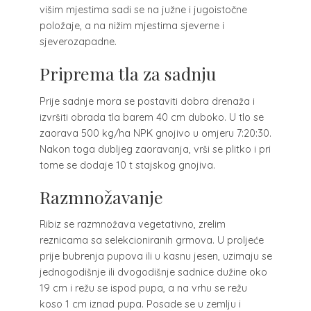
višim mjestima sadi se na južne i jugoistočne
položaje, a na nižim mjestima sjeverne i
sjeverozapadne.
Priprema tla za sadnju
Prije sadnje mora se postaviti dobra drenaža i
izvršiti obrada tla barem 40 cm duboko. U tlo se
zaorava 500 kg/ha NPK gnojivo u omjeru 7:20:30.
Nakon toga dubljeg zaoravanja, vrši se plitko i pri
tome se dodaje 10 t stajskog gnojiva.
Razmnožavanje
Ribiz se razmnožava vegetativno, zrelim
reznicama sa selekcioniranih grmova. U proljeće
prije bubrenja pupova ili u kasnu jesen, uzimaju se
jednogodišnje ili dvogodišnje sadnice dužine oko
19 cm i režu se ispod pupa, a na vrhu se režu
koso 1 cm iznad pupa. Posade se u zemlju i