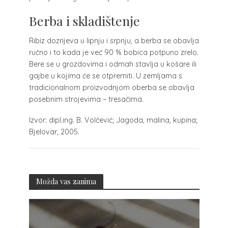
Berba i skladištenje
Ribiz dozrijeva u lipnju i srpnju, a berba se obavlja
ručno i to kada je već 90 % bobica potpuno zrelo.
Bere se u grozdovima i odmah stavlja u košare ili
gajbe u kojima će se otpremiti. U zemljama s
tradicionalnom proizvodnjom oberba se obavlja
posebnim strojevima – tresačima.
Izvor: dipl.ing. B. Volčević; Jagoda, malina, kupina;
Bjelovar, 2005.
Možda vas zanima