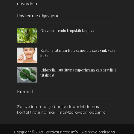
novostima.
Posljednje objavljeno
Graviola – čudo tropskih krajeva
Zašto je vitamin E nezamenjiv saveznik vaše
kože?
Chlorella: Nutritivna superhrana za zdravlje i
vitalnost
Kontakt
Za sve informacije budite slobodni da nas
kontaktirate na mail: info@zdravapriroda.info
Copyright © 2026. ZdravaPriroda.info | Sva prava pridržana |