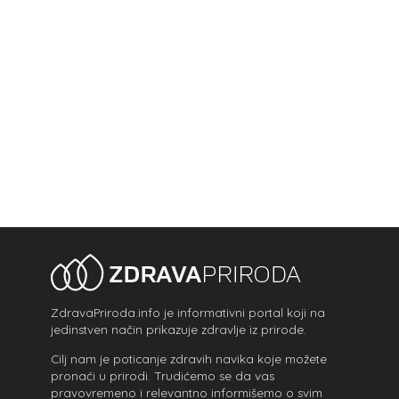
ZdravaPriroda.info je informativni portal koji na
jedinstven način prikazuje zdravlje iz prirode.
Cilj nam je poticanje zdravih navika koje možete
pronaći u prirodi. Trudićemo se da vas
pravovremeno i relevantno informišemo o svim