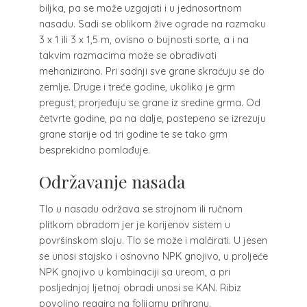
biljka, pa se može uzgajati i u jednosortnom
nasadu. Sadi se oblikom žive ograde na razmaku
3 x 1 ili 3 x 1,5 m, ovisno o bujnosti sorte, a i na
takvim razmacima može se obrađivati
mehanizirano. Pri sadnji sve grane skraćuju se do
zemlje. Druge i treće godine, ukoliko je grm
pregust, prorjeđuju se grane iz sredine grma. Od
četvrte godine, pa na dalje, postepeno se izrezuju
grane starije od tri godine te se tako grm
besprekidno pomlađuje.
Održavanje nasada
Tlo u nasadu održava se strojnom ili ručnom
plitkom obradom jer je korijenov sistem u
površinskom sloju. Tlo se može i malčirati. U jesen
se unosi stajsko i osnovno NPK gnojivo, u proljeće
NPK gnojivo u kombinaciji sa ureom, a pri
posljednjoj ljetnoj obradi unosi se KAN. Ribiz
povoljno reagira na folijarnu prihranu.