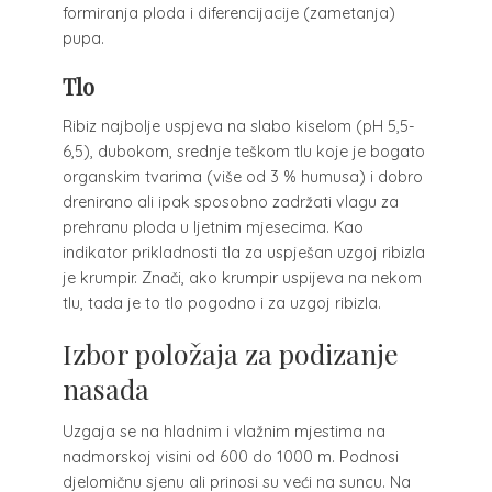
formiranja ploda i diferencijacije (zametanja)
pupa.
Tlo
Ribiz najbolje uspjeva na slabo kiselom (pH 5,5-
6,5), dubokom, srednje teškom tlu koje je bogato
organskim tvarima (više od 3 % humusa) i dobro
drenirano ali ipak sposobno zadržati vlagu za
prehranu ploda u ljetnim mjesecima. Kao
indikator prikladnosti tla za uspješan uzgoj ribizla
je krumpir. Znači, ako krumpir uspijeva na nekom
tlu, tada je to tlo pogodno i za uzgoj ribizla.
Izbor položaja za podizanje
nasada
Uzgaja se na hladnim i vlažnim mjestima na
nadmorskoj visini od 600 do 1000 m. Podnosi
djelomičnu sjenu ali prinosi su veći na suncu. Na