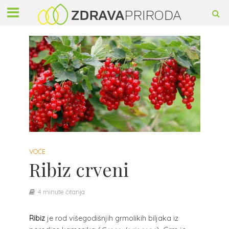
VOĆE
Ribiz crveni
4 minute čitanja
Ribiz
je rod višegodišnjih grmolikih biljaka iz