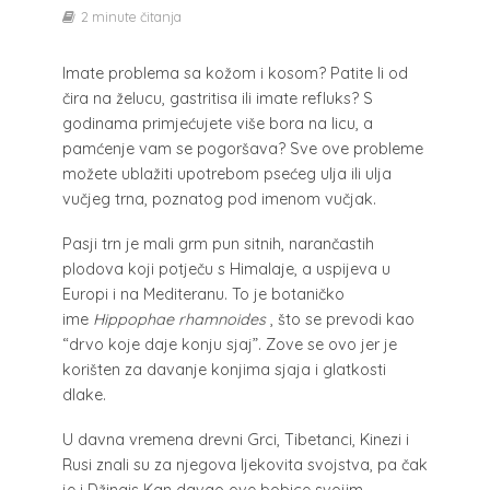
2 minute čitanja
Imate problema sa kožom i kosom?
Patite li od
čira na želucu, gastritisa ili imate refluks? S
godinama primjećujete više bora na licu, a
pamćenje vam se pogoršava? Sve ove probleme
možete ublažiti upotrebom psećeg ulja ili ulja
vučjeg trna, poznatog pod imenom vučjak.
Pasji trn je mali grm pun sitnih, narančastih
plodova koji potječu s Himalaje, a uspijeva u
Europi i na Mediteranu. To je botaničko
ime
Hippophae rhamnoides
, što se prevodi kao
“drvo koje daje konju sjaj”. Zove se ovo jer je
korišten za davanje konjima sjaja i glatkosti
dlake.
U davna vremena drevni Grci, Tibetanci, Kinezi i
Rusi znali su za njegova ljekovita svojstva, pa čak
je i Džingis Kan davao ove bobice svojim