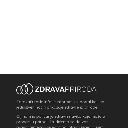
ZdravaPriroda.info je informativni portal koji na
jedinstven način prikazuje zdravlje iz prirode.
Cilj nam je poticanje zdravih navika koje možete
pronaći u prirodi. Trudićemo se da vas
pravovremeno i relevantno informišemo o svim