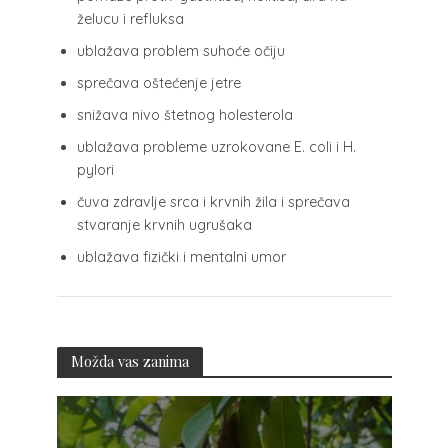
želucu i refluksa
ublažava problem suhoće očiju
sprečava oštećenje jetre
snižava nivo štetnog holesterola
ublažava probleme uzrokovane E. coli i H.
pylori
čuva zdravlje srca i krvnih žila i sprečava
stvaranje krvnih ugrušaka
ublažava fizički i mentalni umor
Možda vas zanima