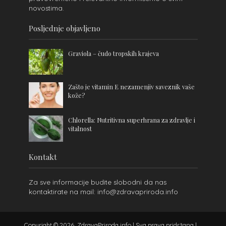
novostima.
Posljednje objavljeno
Graviola – čudo tropskih krajeva
Zašto je vitamin E nezamenjiv saveznik vaše
kože?
Chlorella: Nutritivna superhrana za zdravlje i
vitalnost
Kontakt
Za sve informacije budite slobodni da nas
kontaktirate na mail: info@zdravapriroda.info
Copyright © 2026. ZdravaPriroda.info | Sva prava pridržana |