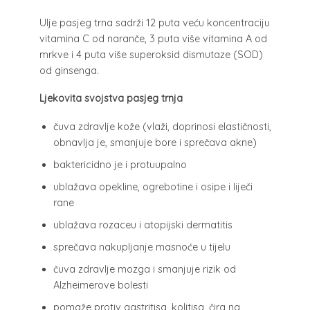
Ulje pasjeg trna sadrži 12 puta veću koncentraciju
vitamina C od naranče, 3 puta više vitamina A od
mrkve i 4 puta više superoksid dismutaze (SOD)
od ginsenga.
Ljekovita svojstva pasjeg trnja
čuva zdravlje kože (vlaži, doprinosi elastičnosti,
obnavlja je, smanjuje bore i sprečava akne)
baktericidno je i protuupalno
ublažava opekline, ogrebotine i osipe i liječi
rane
ublažava rozaceu i atopijski dermatitis
sprečava nakupljanje masnoće u tijelu
čuva zdravlje mozga i smanjuje rizik od
Alzheimerove bolesti
pomaže protiv gastritisa, kolitisa, čira na