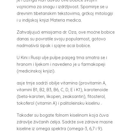
vojnicima za snagu i izdržljivost. Spominje se u
drevnim tibetanskim tekstovima, grčkoj mitologiji
i u indijskoj knjizi Materia medica.
Zahvaljujući emisijama dr. Oza, ove moćne bobice
danas su povratile svoju popularnost, gotovo
nadmašivši šipak i sjajne acai bobice.
U Kini i Rusiji ulje pulpe pasjeg trna smatra se i
hranom i lijekom i navedeno je u farmakopeji
(medicinskoj knjizi).
asje trnje sadrži obilje vitamina (provitamin A,
vitamini B1, B2, B3, B6, C, D, E i K1), karotenoide
(beta-karoten, likopen, zeaksantin), fitosterol,
tokoferol (vitamin A) i palitoleinsku kiselinu .
Također su bogate folnom kiselinom koja čuva
zdravlje živčanih ćelija. Sadrže sve zdrave masne
kiseline iz omega spektra (omega-3, 6,7 i 9).