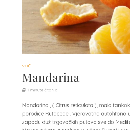
VOĆE
Mandarina
1 minute čitanja
Mandarina , ( Citrus reticulata ), mala tan
porodice Rutaceae . Vjerovatno autohtona u j
zapadu duž trgovačkih putova sve do Medite