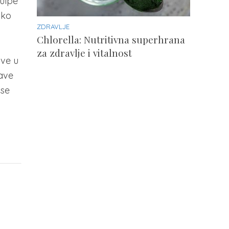
pulpe
iko
ZDRAVLJE
Chlorella: Nutritivna superhrana
za zdravlje i vitalnost
ove u
bave
 se