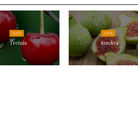
VOĆE
VOĆE
Trešnja
Smokva