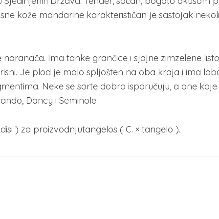
gu Sjedinjenih Država. Tender, sočan, bogato okusom 
risne kože mandarine karakterističan je sastojak nekol
 naranača. Ima tanke grančice i sjajne zimzelene list
 mirisni. Je plod je malo spljošten na oba kraja i ima la
egmentima. Neke se sorte dobro isporučuju, a one koje
lando, Dancy i Seminole.
isi ) za proizvodnjutangelos ( C. × tangelo ).