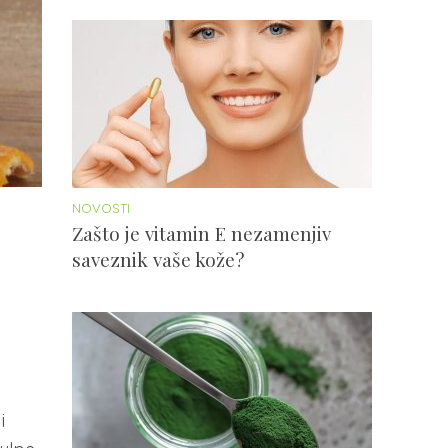
NOVOSTI
Zašto je vitamin E nezamenjiv
saveznik vaše kože?
i