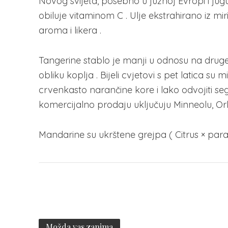
Novog svijeta, posebno u južnoj Evropi i ju
obiluje vitaminom C . Ulje ekstrahirano iz mi
aroma i likera .
Tangerine stablo je manji u odnosu na druge
obliku koplja . Bijeli cvjetovi s pet latica su
crvenkasto narančine kore i lako odvojiti s
komercijalno prodaju uključuju Minneolu, Or
Mandarine su ukrštene grejpa ( Citrus × parad
Možda vas zanima