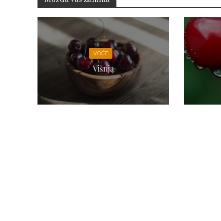
VOĆE
Višnja