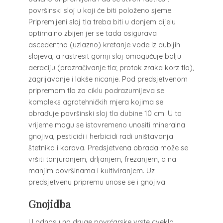
površinski sloj u koji će biti položeno sjeme.
Pripremljeni sloj tla treba biti u donjem dijelu
optimalno zbijen jer se tada osigurava
ascedentno (uzlazno) kretanje vode iz dubljih
slojeva, a rastresit gornji sloj omogućuje bolju
aeraciju (prozračivanje tla; protok zraka korz tlo),
zagrijavanje i lakše nicanje. Pod predsjetvenom
pripremom tla za ciklu podrazumijeva se
kompleks agrotehničkih mjera kojima se
obrađuje površinski sloj tla dubine 10 cm. U to
vrijeme mogu se istovremeno unositi mineralna
gnojiva, pesticidi i herbicidi radi uništavanja
štetnika i korova. Predsjetvena obrada može se
vršiti tanjuranjem, drljanjem, frezanjem, a na
manjim površinama i kultiviranjem. Uz
predsjetvenu pripremu unose se i gnojiva.
Gnojidba
U odnosu na druge povrćarske vrste cvekla