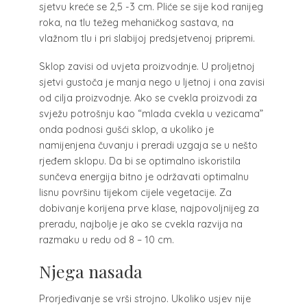
sjetvu kreće se 2,5 -3 cm. Pliće se sije kod ranijeg
roka, na tlu težeg mehaničkog sastava, na
vlažnom tlu i pri slabijoj predsjetvenoj pripremi.
Sklop zavisi od uvjeta proizvodnje. U proljetnoj
sjetvi gustoča je manja nego u ljetnoj i ona zavisi
od cilja proizvodnje. Ako se cvekla proizvodi za
svježu potrošnju kao “mlada cvekla u vezicama”
onda podnosi gušći sklop, a ukoliko je
namijenjena čuvanju i preradi uzgaja se u nešto
rjeđem sklopu. Da bi se optimalno iskoristila
sunčeva energija bitno je održavati optimalnu
lisnu površinu tijekom cijele vegetacije. Za
dobivanje korijena prve klase, najpovoljnijeg za
preradu, najbolje je ako se cvekla razvija na
razmaku u redu od 8 – 10 cm.
Njega nasada
Prorjeđivanje se vrši strojno. Ukoliko usjev nije