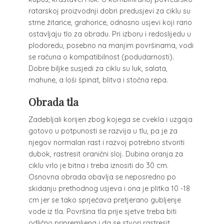
ratarskoj proizvodnji dobri predusjevi za ciklu su
strne žitarice, grahorice, odnosno usjevi koji rano
ostavljaju tlo za obradu. Pri izboru i redoslijedu u
plodoredu, posebno na manjim površinama, vodi
se računa o kompatibilnost (podudarnosti).
Dobre biljke susjedi za ciklu su luk, salata,
mahune, a loši špinat, blitva i stočna repa.
Obrada tla
Zadebljali korijen zbog kojega se cvekla i uzgaja
gotovo u potpunosti se razvija u tlu, pa je za
njegov normalan rast i razvoj potrebno stvoriti
dubok, rastresit oranični sloj. Dubina oranja za
ciklu vrlo je bitna i treba iznositi do 30 cm.
Osnovna obrada obavlja se neposredno po
skidanju prethodnog usjeva i ona je plitka 10 -18
cm jer se tako sprječava pretjerano gubljenje
vode iz tla. Površina tla prije sjetve treba biti
odlično pripremljena i da se stvori rastresit