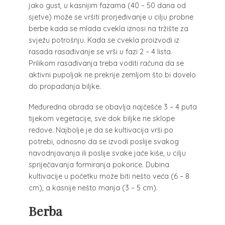
jako gust, u kasnijim fazama (40 – 50 dana od
sjetve) može se vršiti prorjeđivanje u cilju probne
berbe kada se mlada cvekla iznosi na tržište za
svježu potrošnju. Kada se cvekla proizvodi iz
rasada rasađivanje se vrši u fazi 2 – 4 lista.
Prilikom rasađivanja treba voditi računa da se
aktivni pupoljak ne prekrije zemljom što bi dovelo
do propadanja biljke.
Međuredna obrada se obavlja najčešće 3 – 4 puta
tijekom vegetacije, sve dok biljke ne sklope
redove. Najbolje je da se kultivacija vrši po
potrebi, odnosno da se izvodi poslije svakog
navodnjavanja ili poslije svake jače kiše, u cilju
spriječavanja formiranja pokorice. Dubina
kultivacije u početku može biti nešto veća (6 – 8
cm), a kasnije nešto manja (3 – 5 cm).
Berba