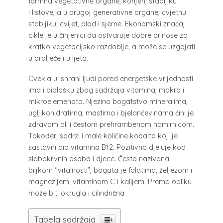
formira vegetativne organe, korijen, stabljiku
i listove, a u drugoj generativne organe, cvjetnu
stabljiku, cvijet, plod i sjeme. Ekonomski značaj
cikle je u činjenici da ostvaruje dobre prinose za
kratko vegetacijsko razdoblje, a može se uzgajati
u proljeće i u ljeto.
Cvekla u ishrani ljudi pored energetske vrijednosti
ima i biološku zbog sadržaja vitamina, makro i
mikroelemenata. Njezino bogatstvo mineralima,
ugljikohidratima, mastima i bjelančevinama čini je
zdravom ali i čestom prehrambenom namirnicom.
Također, sadrži i male količine kobalta koji je
sastavni dio vitamina B12. Pozitivno djeluje kod
slabokrvnih osoba i djece. Često nazivana
biljkom “vitalnosti”, bogata je folatima, željezom i
magnezijem, vitaminom C i kalijem. Prema obliku
može biti okrugla i cilindrična.
Tabela sadržaja