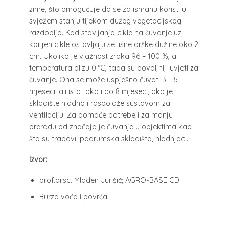
zime, što omogućuje da se za ishranu koristi u
svježem stanju tijekom dužeg vegetacijskog
razdoblja. Kod stavljanja cikle na čuvanje uz
korijen cikle ostavljaju se lisne drške dužine oko 2
cm. Ukoliko je vlažnost zraka 96 – 100 %, a
temperatura blizu 0 °C, tada su povoljniji uvjeti za
čuvanje. Ona se može uspješno čuvati 3 – 5
mjeseci, ali isto tako i do 8 mjeseci, ako je
skladište hladno i raspolaže sustavom za
ventilaciju. Za domaće potrebe i za manju
preradu od značaja je čuvanje u objektima kao
što su trapovi, podrumska skladišta, hladnjaci.
Izvor:
prof.dr.sc. Mladen Jurišić; AGRO-BASE CD
Burza voća i povrća