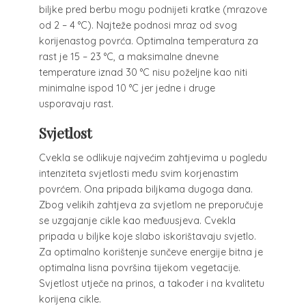
biljke pred berbu mogu podnijeti kratke (mrazove
od 2 – 4 °C). Najteže podnosi mraz od svog
korijenastog povrća. Optimalna temperatura za
rast je 15 – 23 °C, a maksimalne dnevne
temperature iznad 30 °C nisu poželjne kao niti
minimalne ispod 10 °C jer jedne i druge
usporavaju rast.
Svjetlost
Cvekla se odlikuje najvećim zahtjevima u pogledu
intenziteta svjetlosti među svim korjenastim
povrćem. Ona pripada biljkama dugoga dana.
Zbog velikih zahtjeva za svjetlom ne preporučuje
se uzgajanje cikle kao međuusjeva. Cvekla
pripada u biljke koje slabo iskorištavaju svjetlo.
Za optimalno korištenje sunčeve energije bitna je
optimalna lisna površina tijekom vegetacije.
Svjetlost utječe na prinos, a također i na kvalitetu
korijena cikle.