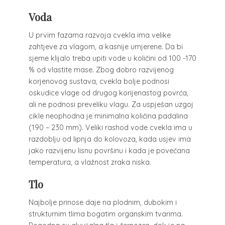
Voda
U prvim fazama razvoja cvekla ima velike
zahtjeve za vlagom, a kasnije umjerene. Da bi
sjeme klijalo treba upiti vode u količini od 100 -170
% od vlastite mase. Zbog dobro razvijenog
korjenovog sustava, cvekla bolje podnosi
oskudice vlage od drugog korijenastog povrća,
ali ne podnosi preveliku vlagu. Za uspješan uzgoj
cikle neophodna je minimalna količina padalina
(190 – 230 mm). Veliki rashod vode cvekla ima u
razdoblju od lipnja do kolovoza, kada usjev ima
jako razvijenu lisnu površinu i kada je povećana
temperatura, a vlažnost zraka niska.
Tlo
Najbolje prinose daje na plodnim, dubokim i
strukturnim tlima bogatim organskim tvarima.