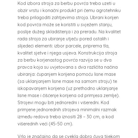
Kod izbora stroja za berbu povrća treba uzeti u
obzir vrstu i konačni produkt pri čemu agrotehniku
treba prilagoditi zahtjevima stroja. Ubrani korijen
kod povrća može se koristiti u svježem stanju,
poslije dužeg skladištenja i za preradu. Na kvalitet
rada stroja za ubiranje utječu pored ostalih i
slijedeći elementi: izbor parcele, priprema tla,
kvalitet sjetve i njega usjeva. Konstrukcija stroja
za berbu korjenastog povrća razvija se u dva
pravca koja su uvjetovana s dva različita načina
ubiranja: čupanjem korijena pomoću lisne mase
(sa uklanjanjem lisne mase na samom stroju) te
iskopavanjem korijena (uz prethodno uklanjanje
lisne mase i čišćenje korijena od primjesa zemlje).
Strojevi mogu biti jednoredni i višeredni. Kod
primjene jednorednih strojeva minimalni razmak
između redova treba iznositi 28 – 30 cm, a kod
višerednih veći (45-50 cm).
Vrlo je značajno da se cvekla dobro čuva tijekom