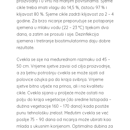
proizvodnji i u vrtu na manjim površinama. Sjeme
cikle treba imati vlagu do 14,5 %, čistoću 97 % i
klijavost 80 %. Sjeme cikle zadrži klijavost za 2 – 4
godine. Za brzo nicanje preporučuje se potapanje
sjemena u mlaku vodu (22 – 23 °C) tijekom dva
dana, a zatim se prosuši i sije. Dezinfekcija
sjemena i tretiranje biostimulatorima daju dobre
rezultate.
Cvekla se sije na međurednom razmaku od 45 –
50 cm. Vrijeme sjetve zavisi od cilja proizvodnje,
a za ljetnu potrošnju cvekla se može sijati od
polovice ožujka pa do kraja svibnja. Vrijeme
sjetve bitno utječe na prinos, ali i na kvalitetu
cikle. Cvekla sijana u proljeće može ostati na
polju do kraja vegetacije (do sredine listopada –
dužina vegetacije 160 – 170 dana) kada postiže
punu tehnološku zrelost. Međutim cvekla se već
poslije 75 – 90 dana od nicanja može ubirati kao
mlada s ukusnim korijenom. Optimalna dubina za