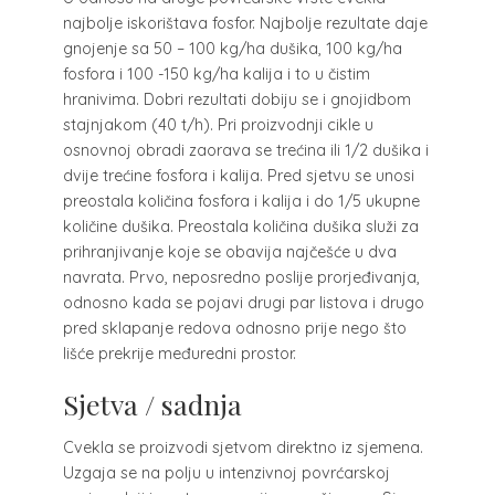
najbolje iskorištava fosfor. Najbolje rezultate daje
gnojenje sa 50 – 100 kg/ha dušika, 100 kg/ha
fosfora i 100 -150 kg/ha kalija i to u čistim
hranivima. Dobri rezultati dobiju se i gnojidbom
stajnjakom (40 t/h). Pri proizvodnji cikle u
osnovnoj obradi zaorava se trećina ili 1/2 dušika i
dvije trećine fosfora i kalija. Pred sjetvu se unosi
preostala količina fosfora i kalija i do 1/5 ukupne
količine dušika. Preostala količina dušika služi za
prihranjivanje koje se obavija najčešće u dva
navrata. Prvo, neposredno poslije prorjeđivanja,
odnosno kada se pojavi drugi par listova i drugo
pred sklapanje redova odnosno prije nego što
lišće prekrije međuredni prostor.
Sjetva / sadnja
Cvekla se proizvodi sjetvom direktno iz sjemena.
Uzgaja se na polju u intenzivnoj povrćarskoj