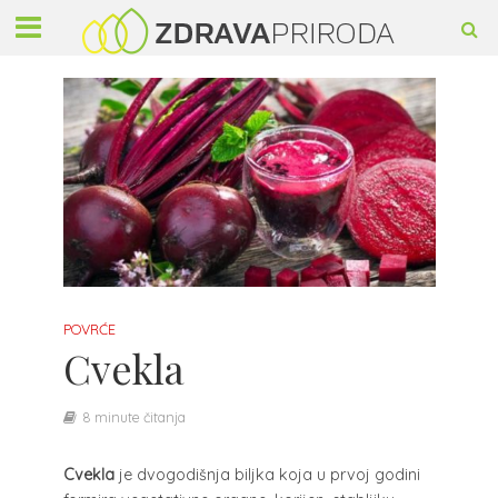
POVRĆE
Cvekla
8 minute čitanja
Cvekla
je dvogodišnja biljka koja u prvoj godini