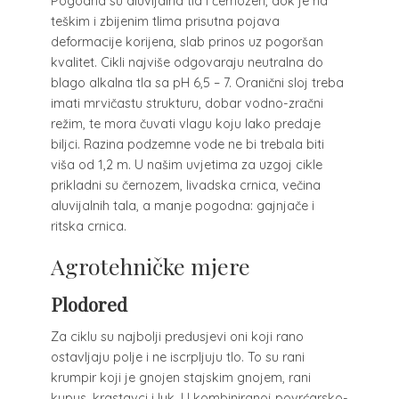
Pogodna su aluvijalna tla i černozen, dok je na
teškim i zbijenim tlima prisutna pojava
deformacije korijena, slab prinos uz pogoršan
kvalitet. Cikli najviše odgovaraju neutralna do
blago alkalna tla sa pH 6,5 – 7. Oranični sloj treba
imati mrvičastu strukturu, dobar vodno-zračni
režim, te mora čuvati vlagu koju lako predaje
biljci. Razina podzemne vode ne bi trebala biti
viša od 1,2 m. U našim uvjetima za uzgoj cikle
prikladni su černozem, livadska crnica, večina
aluvijalnih tala, a manje pogodna: gajnjače i
ritska crnica.
Agrotehničke mjere
Plodored
Za ciklu su najbolji predusjevi oni koji rano
ostavljaju polje i ne iscrpljuju tlo. To su rani
krumpir koji je gnojen stajskim gnojem, rani
kupus, krastavci i luk. U kombiniranoj povrćarsko-