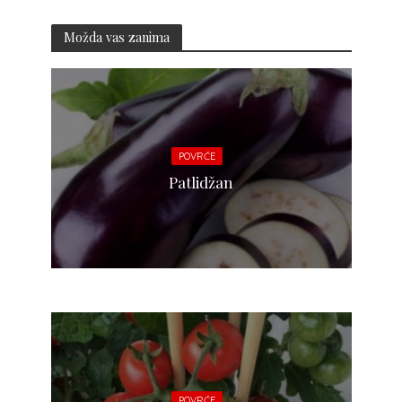
Možda vas zanima
POVRĆE
Patlidžan
POVRĆE