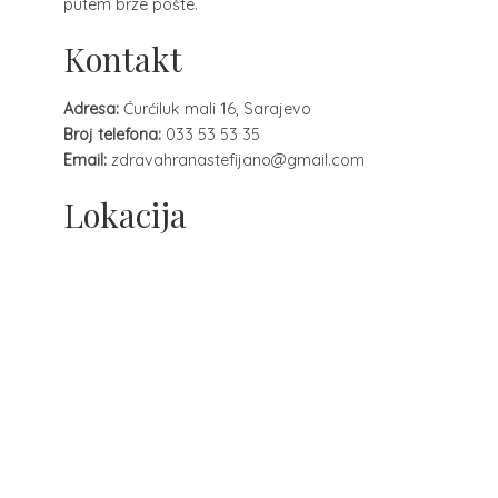
putem brze pošte.
Kontakt
Adresa:
Ćurćiluk mali 16, Sarajevo
Broj telefona:
033 53 53 35
Email:
zdravahranastefijano@gmail.com
Lokacija