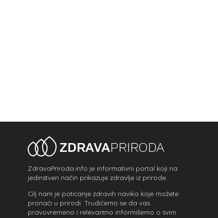
ZdravaPriroda.info je informativni portal koji na
jedinstven način prikazuje zdravlje iz prirode.
Cilj nam je poticanje zdravih navika koje možete
pronaći u prirodi. Trudićemo se da vas
pravovremeno i relevantno informišemo o svim