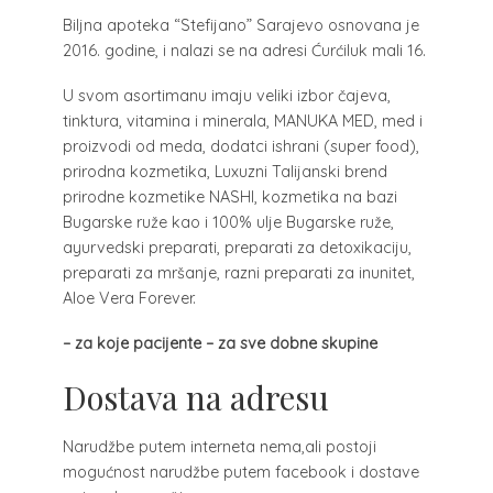
Biljna apoteka “Stefijano” Sarajevo osnovana je
2016. godine, i nalazi se na adresi Ćurćiluk mali 16.
U svom asortimanu imaju veliki izbor čajeva,
tinktura, vitamina i minerala, MANUKA MED, med i
proizvodi od meda, dodatci ishrani (super food),
prirodna kozmetika, Luxuzni Talijanski brend
prirodne kozmetike NASHI, kozmetika na bazi
Bugarske ruže kao i 100% ulje Bugarske ruže,
ayurvedski preparati, preparati za detoxikaciju,
preparati za mršanje, razni preparati za inunitet,
Aloe Vera Forever.
– za koje pacijente – za sve dobne skupine
Dostava na adresu
Narudžbe putem interneta nema,ali postoji
mogućnost narudžbe putem facebook i dostave