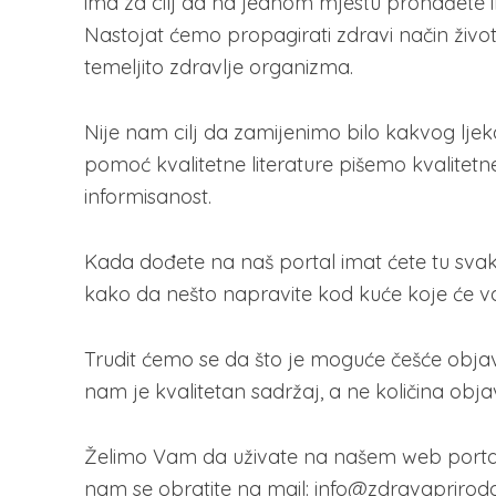
ima za cilj da na jednom mjestu pronađete i
Nastojat ćemo propagirati zdravi način život
temeljito zdravlje organizma.
Nije nam cilj da zamijenimo bilo kakvog ljekar
pomoć kvalitetne literature pišemo kvalitetn
informisanost.
Kada dođete na naš portal imat ćete tu svako
kako da nešto napravite kod kuće koje će
Trudit ćemo se da što je moguće češće objavl
nam je kvalitetan sadržaj, a ne količina obja
Želimo Vam da uživate na našem web portalu,
nam se obratite na mail: info@zdravapriroda