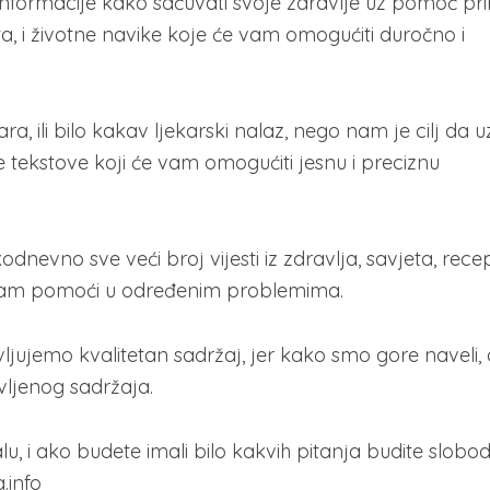
nformacije kako sačuvati svoje zdravlje uz pomoć pri
a, i životne navike koje će vam omogućiti duročno i
a, ili bilo kakav ljekarski nalaz, nego nam je cilj da u
e tekstove koji će vam omogućiti jesnu i preciznu
dnevno sve veći broj vijesti iz zdravlja, savjeta, rece
 vam pomoći u određenim problemima.
jujemo kvalitetan sadržaj, jer kako smo gore naveli, c
vljenog sadržaja.
 i ako budete imali bilo kakvih pitanja budite slobod
.info