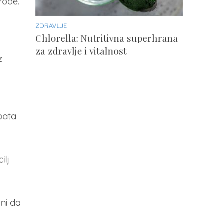
rode.
ZDRAVLJE
Chlorella: Nutritivna superhrana
za zdravlje i vitalnost
z
pata
ilj
ni da