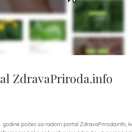
al ZdravaPriroda.info
0. godine počeo sa radom portal ZdravaPriroda.info, ko