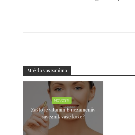
Možda vas zanima
NOVOSTI
Zašto je vitamin E nezamenjiv
saveznik vaše kože?