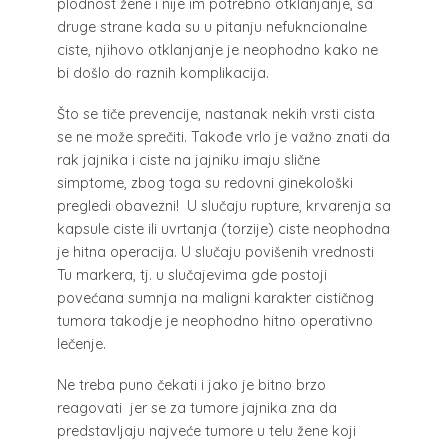
plodnost žene i nije im potrebno otklanjanje, sa
druge strane kada su u pitanju nefukncionalne
ciste, njihovo otklanjanje je neophodno kako ne
bi došlo do raznih komplikacija.
Što se tiče prevencije, nastanak nekih vrsti cista
se ne može sprečiti. Takođe vrlo je važno znati da
rak jajnika i ciste na jajniku imaju slične
simptome, zbog toga su redovni ginekološki
pregledi obavezni! U slučaju rupture, krvarenja sa
kapsule ciste ili uvrtanja (torzije) ciste neophodna
je hitna operacija. U slučaju povišenih vrednosti
Tu markera, tj. u slučajevima gde postoji
povećana sumnja na maligni karakter cističnog
tumora takodje je neophodno hitno operativno
lečenje.
Ne treba puno čekati i jako je bitno brzo
reagovati jer se za tumore jajnika zna da
predstavljaju najveće tumore u telu žene koji