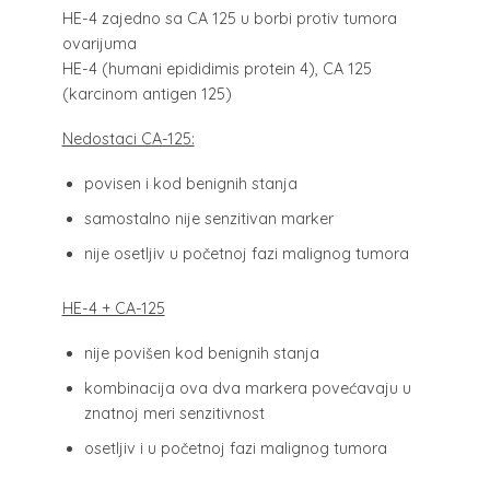
HE-4 zajedno sa CA 125 u borbi protiv tumora
ovarijuma
HE-4 (humani epididimis protein 4), CA 125
(karcinom antigen 125)
Nedostaci CA-125:
povisen i kod benignih stanja
samostalno nije senzitivan marker
nije osetljiv u početnoj fazi malignog tumora
HE-4 + CA-125
nije povišen kod benignih stanja
kombinacija ova dva markera povećavaju u
znatnoj meri senzitivnost
osetljiv i u početnoj fazi malignog tumora