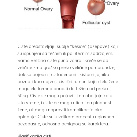
Ciste predstavljaju šuplje “kesice“ (dzepove) koji
su ispunjeni sa tečnim ili polutečnim sadržajem.
Sama veličina ciste puno varira i kreće se od
veličine zrna graška preko veličine pomorandze,
dok su pojedini cistadenomi i kistomi jajnika
poznati kao najveći cistični tumori koji u telu žene
mogu ekstremno porasti do težina od preko
30kg. Ciste se mogu pojaviti i na oba jajnika u
isto vreme, i ciste ne mogu uticati na plodnost
žene, ali mogu napraviti komplikacije oko
oplodnje. Ciste su u velikom procentu uglavnom
bezopasne, odnosno benignog su karaktera.
Klasifikacija cisti