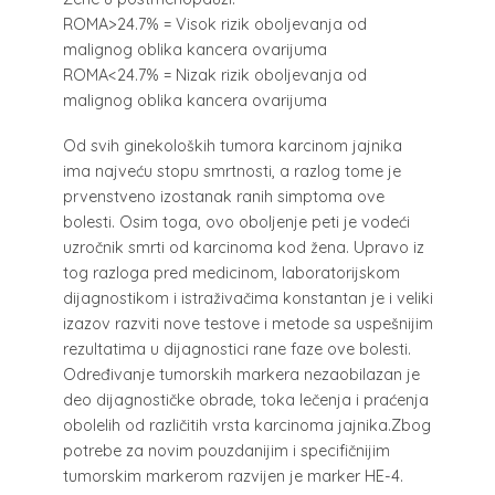
ROMA>24.7% = Visok rizik oboljevanja od
malignog oblika kancera ovarijuma
ROMA<24.7% = Nizak rizik oboljevanja od
malignog oblika kancera ovarijuma
Od svih ginekoloških tumora karcinom jajnika
ima najveću stopu smrtnosti, a razlog tome je
prvenstveno izostanak ranih simptoma ove
bolesti. Osim toga, ovo oboljenje peti je vodeći
uzročnik smrti od karcinoma kod žena. Upravo iz
tog razloga pred medicinom, laboratorijskom
dijagnostikom i istraživačima konstantan je i veliki
izazov razviti nove testove i metode sa uspešnijim
rezultatima u dijagnostici rane faze ove bolesti.
Određivanje tumorskih markera nezaobilazan je
deo dijagnostičke obrade, toka lečenja i praćenja
obolelih od različitih vrsta karcinoma jajnika.Zbog
potrebe za novim pouzdanijim i specifičnijim
tumorskim markerom razvijen je marker HE-4.