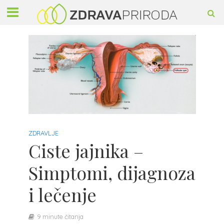
ZDRAVLJE
Ciste jajnika –
Simptomi, dijagnoza
i lečenje
9 minute čitanja