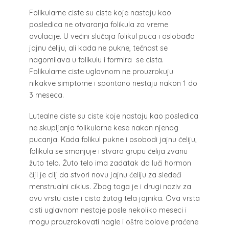
Folikularne ciste su ciste koje nastaju kao
posledica ne otvaranja folikula za vreme
ovulacije. U većini slučaja folikul puca i oslobađa
jajnu ćeliju, ali kada ne pukne, tečnost se
nagomilava u folikulu i formira se cista.
Folikularne ciste uglavnom ne prouzrokuju
nikakve simptome i spontano nestaju nakon 1 do
3 meseca.
Lutealne ciste su ciste koje nastaju kao posledica
ne skupljanja folikularne kese nakon njenog
pucanja. Kada folikul pukne i osobodi jajnu ćeliju,
folikula se smanjuje i stvara grupu ćelija zvanu
žuto telo. Žuto telo ima zadatak da luči hormon
čiji je cilj da stvori novu jajnu ćeliju za sledeći
menstrualni ciklus. Zbog toga je i drugi naziv za
ovu vrstu ciste i cista žutog tela jajnika. Ova vrsta
cisti uglavnom nestaje posle nekoliko meseci i
mogu prouzrokovati nagle i oštre bolove praćene