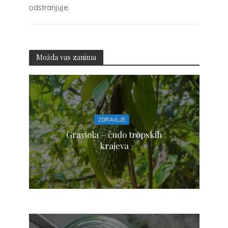
odstranjuje.
Možda vas zanima
ZDRAVLJE
Graviola – čudo tropskih
krajeva