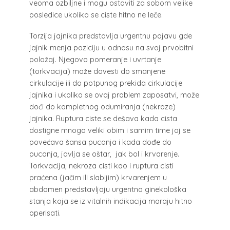
veoma ozbiljne i mogu ostaviti za sobom velike
posledice ukoliko se ciste hitno ne leče.
Torzija jajnika predstavlja urgentnu pojavu gde
jajnik menja poziciju u odnosu na svoj prvobitni
položaj. Njegovo pomeranje i uvrtanje
(torkvacija) može dovesti do smanjene
cirkulacije ili do potpunog prekida cirkulacije
jajnika i ukoliko se ovaj problem zaposatvi, može
doći do kompletnog odumiranja (nekroze)
jajnika. Ruptura ciste se dešava kada cista
dostigne mnogo veliki obim i samim time joj se
povećava šansa pucanja i kada dođe do
pucanja, javlja se oštar, jak bol i krvarenje.
Torkvacija, nekroza cisti kao i ruptura cisti
praćena (jačim ili slabijim) krvarenjem u
abdomen predstavljaju urgentna ginekološka
stanja koja se iz vitalnih indikacija moraju hitno
operisati.