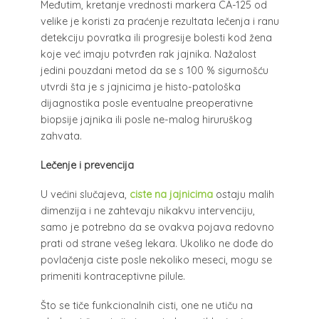
Međutim, kretanje vrednosti markera CA-125 od
velike je koristi za praćenje rezultata lečenja i ranu
detekciju povratka ili progresije bolesti kod žena
koje već imaju potvrđen rak jajnika. Nažalost
jedini pouzdani metod da se s 100 % sigurnošću
utvrdi šta je s jajnicima je histo-patološka
dijagnostika posle eventualne preoperativne
biopsije jajnika ili posle ne-malog hiruruškog
zahvata.
Lečenje i prevencija
U većini slučajeva,
ciste na jajnicima
ostaju malih
dimenzija i ne zahtevaju nikakvu intervenciju,
samo je potrebno da se ovakva pojava redovno
prati od strane vešeg lekara. Ukoliko ne dođe do
povlačenja ciste posle nekoliko meseci, mogu se
primeniti kontraceptivne pilule.
Što se tiče funkcionalnih cisti, one ne utiču na