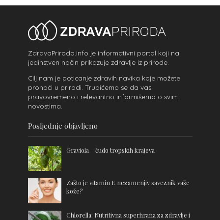
ZdravaPriroda.info je informativni portal koji na
jedinstven način prikazuje zdravlje iz prirode.
Cilj nam je poticanje zdravih navika koje možete
pronaći u prirodi. Trudićemo se da vas
pravovremeno i relevantno informišemo o svim
novostima.
Posljednje objavljeno
Graviola – čudo tropskih krajeva
Zašto je vitamin E nezamenjiv saveznik vaše
kože?
Chlorella: Nutritivna superhrana za zdravlje i