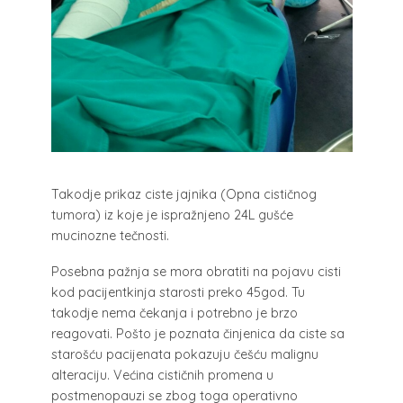
Takodje prikaz ciste jajnika (Opna cističnog
tumora) iz koje je ispražnjeno 24L gušće
mucinozne tečnosti.
Posebna pažnja se mora obratiti na pojavu cisti
kod pacijentkinja starosti preko 45god. Tu
takodje nema čekanja i potrebno je brzo
reagovati. Pošto je poznata činjenica da ciste sa
starošću pacijenata pokazuju češću malignu
alteraciju. Većina cističnih promena u
postmenopauzi se zbog toga operativno