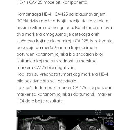
HE-4 i CA-125 može biti komponenta.
Kombinacija HE-4 i CA-125 sa izračunavanjem
ROMA rizika može odvojiti pacijente sa visokim i
niskim rizikom od maligniteta. Kombinacijom ova
dva markera omogućena je detekcija onih
slučajeva koji ne eksprimiraju CA-125. Istraživanja
pokazuju da među ženama koje su imale
potvrđen karcinom jajnika bio značajan broj
ispitanica kojima su vrednosti tumorskog
markera CA125 bile negativne.
Kod istih su vrednosti tumorskog markera HE-4
bile pozitivne što se i očekivalo.
To znači da tumorski marker CA-125 nije pouzdan
marker za karcinom jajnika i da tumorski marker
HE4 daje bolje rezultate.