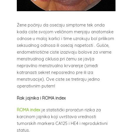
Žene počinju da osećaju simptome tek onda
kada ciste svojom veličinom menjaju anatomske
odnose u maloj karlici i time uzrokuju bol prilikom
seksualnog odnosa ili osećaj napetosti . Gušće,
endometriotične ciste izazivaju bolove za vreme
menstrualnog ciklusa pri čemu se javlja
nepravilno menstrualno krvarenje (smeđi
katranasti sekret neposredno pre ili iza
menstruacije). Ove ciste se tretiraju jedino
operativnim putem!
Rak jajnika i ROMA index
ROMA index
je statistički proračun rizika za
karcinom jajnika koji uvrštava vrednosti
tumorskih markera CA125 i HE4 i reproduktivni
status.