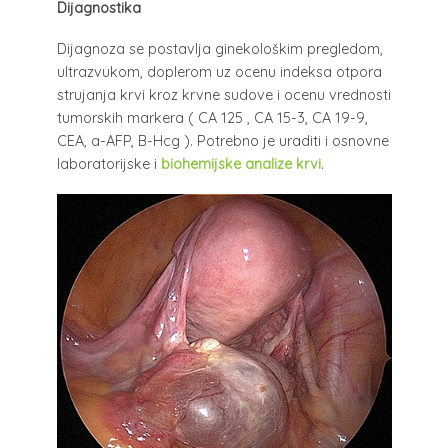
Dijagnostika
Dijagnoza se postavlja ginekološkim pregledom,
ultrazvukom, doplerom uz ocenu indeksa otpora
strujanja krvi kroz krvne sudove i ocenu vrednosti
tumorskih markera ( CA 125 , CA 15-3, CA 19-9,
CEA, a-AFP, B-Hcg ). Potrebno je uraditi i osnovne
laboratorijske i
biohemijske analize krvi
.