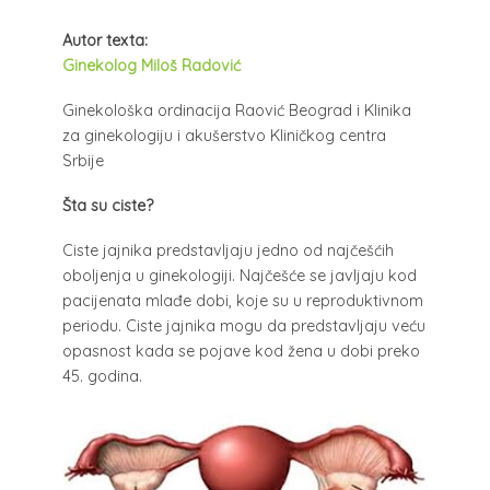
Autor texta:
Ginekolog Miloš Radović
Ginekološka ordinacija Raović Beograd i Klinika
za ginekologiju i akušerstvo Kliničkog centra
Srbije
Šta su ciste?
Ciste jajnika predstavljaju jedno od najčešćih
oboljenja u ginekologiji. Najčešće se javljaju kod
pacijenata mlađe dobi, koje su u reproduktivnom
periodu. Ciste jajnika mogu da predstavljaju veću
opasnost kada se pojave kod žena u dobi preko
45. godina.