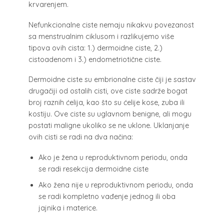
krvarenjem.
Nefunkcionalne ciste nemaju nikakvu povezanost
sa menstrualnim ciklusom i razlikujemo više
tipova ovih cista: 1.) dermoidne ciste, 2.)
cistoadenom i 3.) endometriotične ciste.
Dermoidne ciste su embrionalne ciste čiji je sastav
drugačiji od ostalih cisti, ove ciste sadrže bogat
broj raznih ćelija, kao što su ćelije kose, zuba ili
kostiju. Ove ciste su uglavnom benigne, ali mogu
postati maligne ukoliko se ne uklone. Uklanjanje
ovih cisti se radi na dva načina:
Ako je žena u reproduktivnom periodu, onda
se radi resekcija dermoidne ciste
Ako žena nije u reproduktivnom periodu, onda
se radi kompletno vađenje jednog ili oba
jajnika i materice.