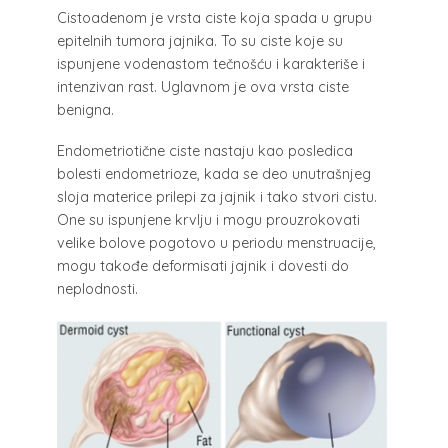
Cistoadenom je vrsta ciste koja spada u grupu
epitelnih tumora jajnika. To su ciste koje su
ispunjene vodenastom tečnošću i karakteriše i
intenzivan rast. Uglavnom je ova vrsta ciste
benigna.
Endometriotične ciste nastaju kao posledica
bolesti endometrioze, kada se deo unutrašnjeg
sloja materice prilepi za jajnik i tako stvori cistu.
One su ispunjene krvlju i mogu prouzrokovati
velike bolove pogotovo u periodu menstruacije,
mogu takođe deformisati jajnik i dovesti do
neplodnosti.