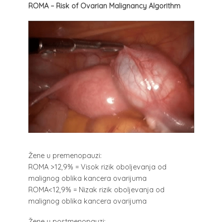
ROMA – Risk of Ovarian Malignancy Algorithm
Žene u premenopauzi:
ROMA >12,9% = Visok rizik oboljevanja od
malignog oblika kancera ovarijuma
ROMA<12,9% = Nizak rizik oboljevanja od
malignog oblika kancera ovarijuma
Žene u postmenopauzi: