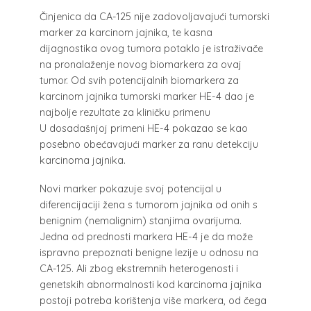
Činjenica da CA-125 nije zadovoljavajući tumorski
marker za karcinom jajnika, te kasna
dijagnostika ovog tumora potaklo je istraživače
na pronalaženje novog biomarkera za ovaj
tumor. Od svih potencijalnih biomarkera za
karcinom jajnika tumorski marker HE-4 dao je
najbolje rezultate za kliničku primenu
U dosadašnjoj primeni HE-4 pokazao se kao
posebno obećavajući marker za ranu detekciju
karcinoma jajnika.
Novi marker pokazuje svoj potencijal u
diferencijaciji žena s tumorom jajnika od onih s
benignim (nemalignim) stanjima ovarijuma.
Jedna od prednosti markera HE-4 je da može
ispravno prepoznati benigne lezije u odnosu na
CA-125. Ali zbog ekstremnih heterogenosti i
genetskih abnormalnosti kod karcinoma jajnika
postoji potreba korištenja više markera, od čega