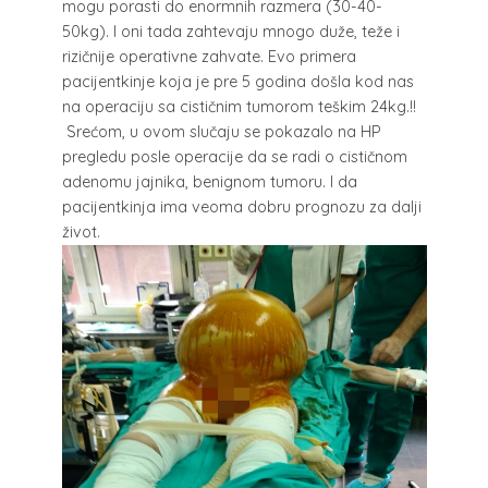
mogu porasti do enormnih razmera (30-40-
50kg). I oni tada zahtevaju mnogo duže, teže i
rizičnije operativne zahvate. Evo primera
pacijentkinje koja je pre 5 godina došla kod nas
na operaciju sa cističnim tumorom teškim 24kg.!!
Srećom, u ovom slučaju se pokazalo na HP
pregledu posle operacije da se radi o cističnom
adenomu jajnika, benignom tumoru. I da
pacijentkinja ima veoma dobru prognozu za dalji
život.