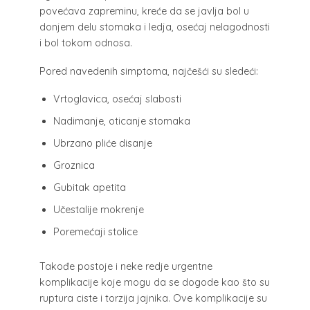
povećava zapreminu, kreće da se javlja bol u
donjem delu stomaka i ledja, osećaj nelagodnosti
i bol tokom odnosa.
Pored navedenih simptoma, najčešći su sledeći:
Vrtoglavica, osećaj slabosti
Nadimanje, oticanje stomaka
Ubrzano pliće disanje
Groznica
Gubitak apetita
Učestalije mokrenje
Poremećaji stolice
Takođe postoje i neke redje urgentne
komplikacije koje mogu da se dogode kao što su
ruptura ciste i torzija jajnika. Ove komplikacije su