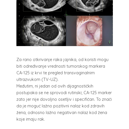
Za rano otkrivanje raka jajnika, od koristi mogu
biti određivanje vrednosti tumorskog markera
CA-125 iz krvi te pregled transvaginalnim
ultrazvukom (TV-UZ).
Međutim, ni jedan od ovih dijagnostičkih
postupaka se ne sprovodi rutinski; CA-125 marker
zato jer nije dovoljno osetljiv i specifičan. To znači
da je moguć lažno pozitivni nalaz kod zdravih
žena, odnosno lažno negativan nalaz kod žena
koje imaju rak.